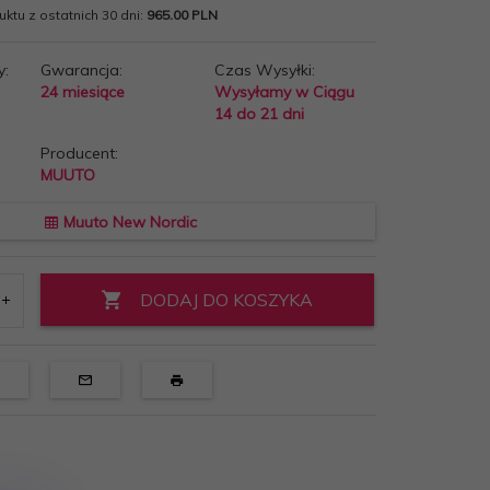
ktu z ostatnich 30 dni:
965.00 PLN
y:
Gwarancja:
Czas Wysyłki:
24 miesiące
Wysyłamy w Ciągu
14 do 21 dni
Producent:
MUUTO
Muuto New Nordic
DODAJ DO KOSZYKA