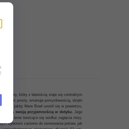
m
ć
centralny, który z łatwością staje się centralnym
tałt, choć prosty, emanuje pomysłowością, dzięki
wrażenie, jakby Mere Bowl unosił się w powietrzu,
zachwyca swoją przyjemnością w dotyku.
Jego
piękne cienie tworzące się wzdłuż zagięcia misy.
nałym wyborem zarówno do serwowania potraw, jak