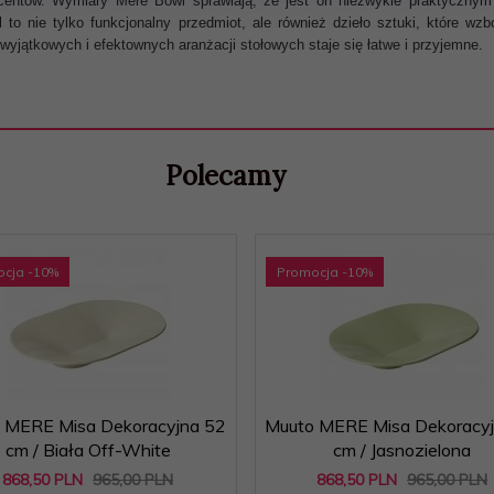
centów. Wymiary Mere Bowl sprawiają, że jest on niezwykle praktyczny
nie tylko funkcjonalny przedmiot, ale również dzieło sztuki, które wzbo
wyjątkowych i efektownych aranżacji stołowych staje się łatwe i przyjemne.
Polecamy
ocja
-10
%
Promocja
-10
%
 MERE Misa Dekoracyjna 52
Muuto MERE Misa Dekoracyj
cm / Biała Off-White
cm / Jasnozielona
868,
50
PLN
965,00 PLN
868,
50
PLN
965,00 PLN