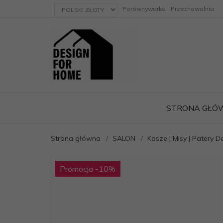
currency_h
Porównywarka
Przechowalnia
STRONA GŁÓ
Strona główna
SALON
Kosze | Misy | Patery D
ację
Promocja
-10
%