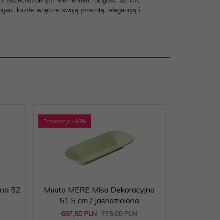
m i wszechstronnym elementem: długość 52 cm,
gaci każde wnętrze swoją prostotą, elegancją i
Promocja
-10
%
Promocja
-1
na 52
Muuto MERE Misa Dekoracyjna
Muuto ME
51,5 cm / Jasnozielona
51,5 cm
697,
50
PLN
775,00 PLN
697,
5