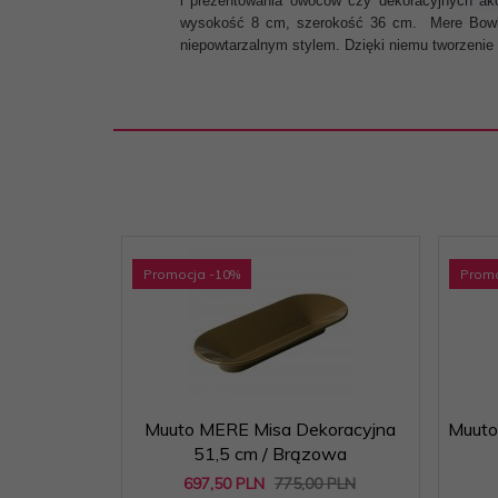
i prezentowania owoców czy dekoracyjnych ak
wysokość 8 cm, szerokość 36 cm. Mere Bowl to 
niepowtarzalnym stylem. Dzięki niemu tworzenie 
Promocja
-10
%
Prom
Muuto MERE Misa Dekoracyjna
Muuto
51,5 cm / Brązowa
697,
50
PLN
775,00 PLN