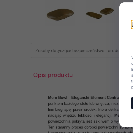
Zasoby dotyczące bezpieczeństwa i produktów
Opis produktu
Mere Bowl - Elegancki Element Centralny, Któ
punktem każdego stołu lub wnętrza, niezależnie 
linii biegnącej przez środek, która delikatnie r
nadając wnętrzu lekkości i elegancji.
Mere Bowl
powierzchnia pokryta jest szkliwem o wysokim po
Ten staranny proces obróbki powierzchni sprawi