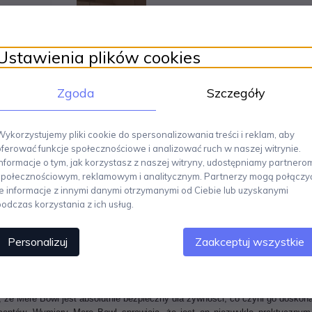
Ustawienia plików cookies
Zgoda
Szczegóły
Wykorzystujemy pliki cookie do spersonalizowania treści i reklam, aby
oferować funkcje społecznościowe i analizować ruch w naszej witrynie.
Informacje o tym, jak korzystasz z naszej witryny, udostępniamy partnero
społecznościowym, reklamowym i analitycznym. Partnerzy mogą połączy
te informacje z innymi danymi otrzymanymi od Ciebie lub uzyskanymi
podczas korzystania z ich usług.
ry Podkreśla Stół i Przestrzeń.
Mere Bowl to wyjątkowy rzeźbiony element 
Personalizuj
Zaakceptuj wszystkie
od tego, czy jest używany, czy też tylko ozdobą. Jego charakterystyczny ksz
ozchodzi się na boki, tworząc unikalną misę. Ta subtelna gra formy sprawia 
 został wykonany z najwyższej jakości kamionki ceramicznej, która 
łysku, które nie tylko nadaje mu niesamowity blask, ale również podkreśla 
a, że Mere Bowl jest absolutnie bezpieczny dla żywności, co czyni go dosko