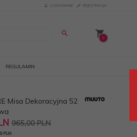
LOGOWANIE
REJESTRACJA
0
REGULAMIN
E Misa Dekoracyjna 52
owa
LN
965,00 PLN
0 PLN