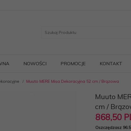
WNA
NOWOŚCI
PROMOCJE
KONTAKT
ekoracyjne
Muuto MERE Misa Dekoracyjna 52 cm / Brązowa
Muuto MER
cm / Brąz
868,
50
P
Oszczędzasz 96.5