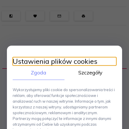
Ustawienia plików cookies
OPIS PRODUKTU
Zgoda
Szczegóły
Pojemnik na miód Alessi TW
, zaprojektowany przez
Wykorzystujemy pliki cookie do spersonalizowania treści i
Theo Williamsa
we współpracy z
Centro Studi Alessi
reklam, aby oferować funkcje społecznościowe i
w 1990 roku, to jeden z
flagowych produktów
włoskiej
analizować ruch w naszej witrynie. Informacje o tym, jak
marki
Alessi
, który łączy
elegancję
i
funkcjonalność
w
korzystasz z naszej witryny, udostępniamy partnerom
oryginalnym designie. Pojemnik wykonany jest z
społecznościowym, reklamowym i analitycznym.
wysokiej jakości szkła krystalicznego
w kształcie
Partnerzy mogą połączyć te informacje z innymi danymi
gniazda pszczół
, co nadaje mu unikalnego charakteru.
otrzymanymi od Ciebie lub uzyskanymi podczas
Pokrywka oraz
wyprofilowana łyżeczka
zostały