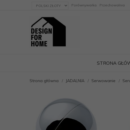
currency_h
Porównywarka
Przechowalnia
STRONA GŁÓ
Strona główna
JADALNIA
Serwowanie
Ser
ację