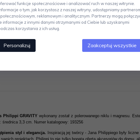
oferować funkcje społecznościowe i analizować ruch w naszej witrynie.
Informacje o tym, jak korzystasz z naszej witryny, udostępniamy partnero
społecznościowym, reklamowym i analitycznym. Partnerzy mogą połączy
te informacje z innymi danymi otrzymanymi od Ciebie lub uzyskanymi
podczas korzystania z ich usług.
Personalizuj
Zaakceptuj wszystkie
us Philippi GRAVITY
wykonany został z polerowanego niklu i magnesu. Este
: średnica 3,3 cm. Numer katalogowy: 193256
pienia styl i elegancja.
Inspiracją jej twórcy - Jana Philippiego były licz
w swoich projektach. Philippi to nie tylko bogata oferta akcesoriów do domu