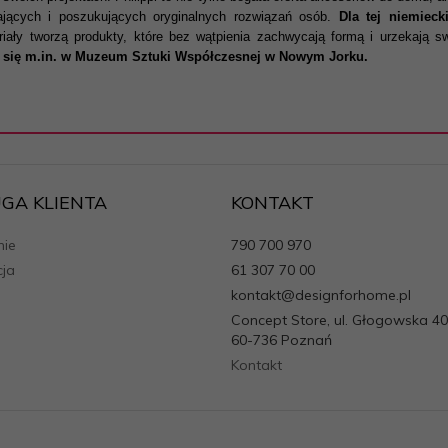
gających i poszukujących oryginalnych rozwiązań osób.
Dla tej niemieck
eriały tworzą produkty, które bez wątpienia zachwycają formą i urzekają
ły się m.in. w Muzeum Sztuki Współczesnej w Nowym Jorku.
GA KLIENTA
KONTAKT
ie
790 700 970
cja
61 307 70 00
kontakt@designforhome.pl
Concept Store, ul. Głogowska 40
60-736 Poznań
Kontakt