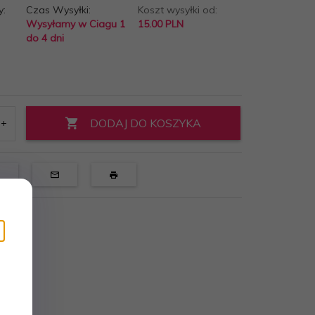
y:
Czas Wysyłki:
Koszt wysyłki od:
Wysyłamy w Ciagu 1
15.00 PLN
do 4 dni
DODAJ DO KOSZYKA