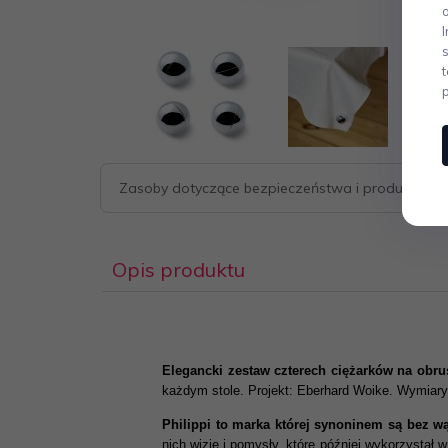
Zasoby dotyczące bezpieczeństwa i produktów
Opis produktu
Elegancki zestaw czterech ciężarków na obr
każdym stole. Projekt: Eberhard Woike. Wymiary
Philippi to marka której synoninem są bez wąt
nich wizje i pomysły, które później wykorzystał 