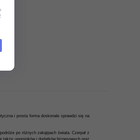
m
ć
tyczna i prosta forma doskonale sprawdzi się na
ne podróże po różnych zakątpach świata. Czerpał z
, ale także upominków i dodatków biznesowych oraz