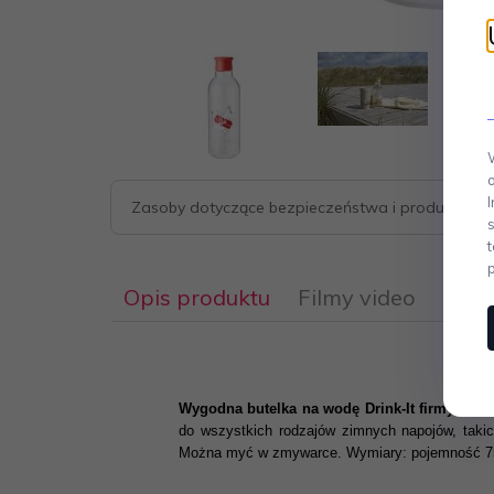
Zasoby dotyczące bezpieczeństwa i produktów
Opis produktu
Filmy video
Wygodna butelka na wodę Drink-It firmy RIG-T
do wszystkich rodzajów zimnych napojów, takic
Można myć w zmywarce. Wymiary: pojemność 750