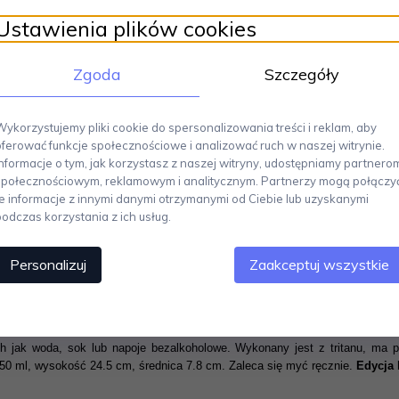
Ustawienia plików cookies
Zgoda
Szczegóły
Wykorzystujemy pliki cookie do spersonalizowania treści i reklam, aby
oferować funkcje społecznościowe i analizować ruch w naszej witrynie.
Informacje o tym, jak korzystasz z naszej witryny, udostępniamy partnero
społecznościowym, reklamowym i analitycznym. Partnerzy mogą połączy
te informacje z innymi danymi otrzymanymi od Ciebie lub uzyskanymi
podczas korzystania z ich usług.
Personalizuj
Zaakceptuj wszystkie
IG ma pojemność 750 ml i jest idealna do zabrania na siłownię, do biu
h jak woda, sok lub napoje bezalkoholowe. Wykonany jest z tritanu, ma p
 ml, wysokość 24.5 cm, średnica 7.8 cm. Zaleca się myć ręcznie.
Edycja 