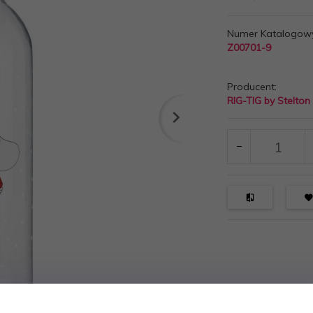
Numer Katalogow
Z00701-9
Producent:
RIG-TIG by Stelton