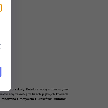
m
ć
ra lub do szkoły.
Butelki z wodą można używać
raktyczną zakrętkę w trzech pięknych kolorach.
limitowana z motywem z kreskówki Muminki.