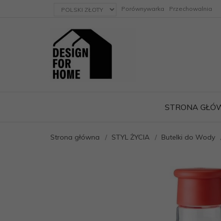
currency_h
Porównywarka
Przechowalnia
STRONA GŁÓ
Strona główna
STYL ŻYCIA
Butelki do Wody
ację