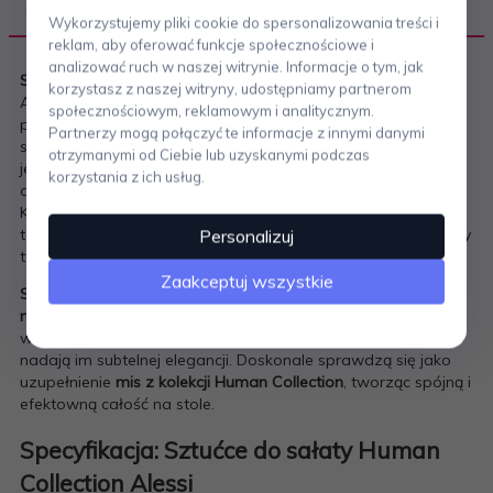
OPIS PRODUKTU
Wykorzystujemy pliki cookie do spersonalizowania treści i
reklam, aby oferować funkcje społecznościowe i
analizować ruch w naszej witrynie. Informacje o tym, jak
Sztućce do sałaty HUMAN COLLECTION
, zaprojektowane dla
korzystasz z naszej witryny, udostępniamy partnerom
Alessi przez duet
Bruno Moretti i Guy Savoy
, są wyjątkowym
społecznościowym, reklamowym i analitycznym.
przykładem projektu, w którym
pasja do gotowania
spotyka
Partnerzy mogą połączyć te informacje z innymi danymi
się z
najlepszym designem
. Kolekcja powstała z inspiracji
otrzymanymi od Ciebie lub uzyskanymi podczas
jedzeniem – jedną z najważniejszych potrzeb człowieka –
korzystania z ich usług.
oraz kulturą i obyczajami, które potrawy odzwierciedlają.
Kształt naczyń nawiązuje do
symbolu serca
, co podkreśla, że
to właśnie miłość do jedzenia była fundamentem współpracy
Personalizuj
twórców, owocując powstaniem tak wyjątkowej linii.
Zaakceptuj wszystkie
Sztućce do sałaty
wykonane zostały z
polerowanej stali
nierdzewnej 18/10
. Ich charakterystyczną cechą są cienkie,
wąskie uchwyty oraz lekko zaokrąglone miseczki, które
nadają im subtelnej elegancji. Doskonale sprawdzą się jako
uzupełnienie
mis z kolekcji Human Collection
, tworząc spójną i
efektowną całość na stole.
Specyfikacja: Sztućce do sałaty Human
Collection Alessi