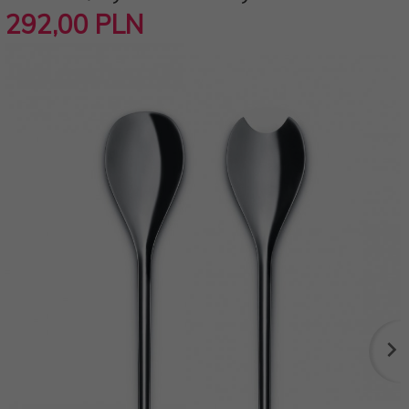
292,
00
PLN