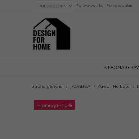
currency_h
Porównywarka
Przechowalnia
STRONA GŁÓ
Strona główna
JADALNIA
Kawa | Herbata
ację
Promocja
-10
%