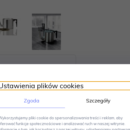
Ustawienia plików cookies
Zgoda
Szczegóły
ch akcesoriów kuchennych, które zaprojektował wybitny, duński pro
Wykorzystujemy pliki cookie do spersonalizowania treści i reklam, aby
 elegancka i funkcjonalna forma stała się ikoną designu. Wszystkie produk
oferować funkcje społecznościowe i analizować ruch w naszej witrynie.
ne sprawi, że picie herbaty stanie się nie tylko przyjemnością, ale także 
Informacje o tym, jak korzystasz z naszej witryny, udostępniamy partnero