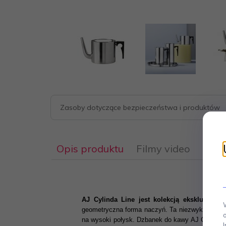
Zasoby dotyczące bezpieczeństwa i produktów
Opis produktu
Filmy video
AJ Cylinda Line jest kolekcją ekskluzywny
geometryczna forma naczyń. Ta niezwykle piękna,
na wysoki połysk. Dzbanek do kawy AJ Cylinda Li