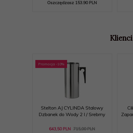
Oszczędzasz 153.90 PLN
Klienci
Promocja
-10
%
Stelton AJ CYLINDA Stalowy
Ci
Dzbanek do Wody 2 l / Srebrny
Zapa
643,
50
PLN
715,00 PLN