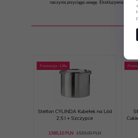
naczynia przyciąga uwagę. Ekskluzywna forma wy
Promocja
-10
%
Prom
Stelton CYLINDA Kubełek na Lód
S
2,5 l + Szczypce
Cuki
1385,
10
PLN
1539,00 PLN