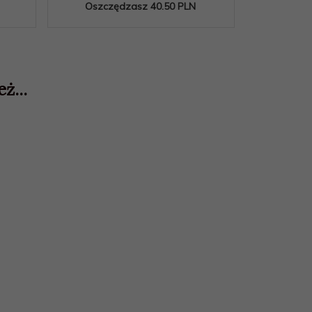
Oszczędzasz 40.50 PLN
Oszcz
ż...