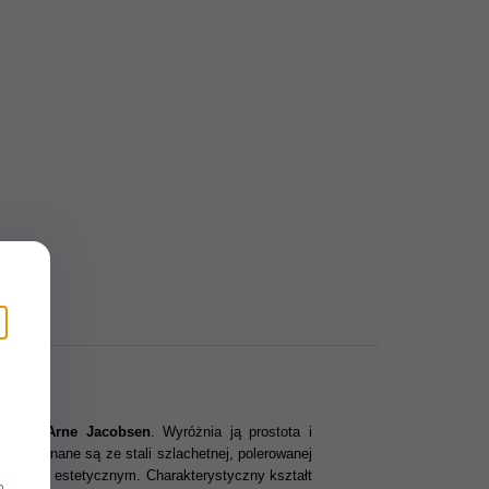
jektant Arne Jacobsen
. Wyróżnia ją prostota i
ty wykonane są ze stali szlachetnej, polerowanej
dozdaniem estetycznym. Charakterystyczny kształt
m