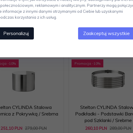
różnia je na tle innych dzbanków. Stal szlachetna 18/8, tworzywo ABS, wy
społecznościowym, reklamowym i analitycznym. Partnerzy mogą połączy
te informacje z innymi danymi otrzymanymi od Ciebie lub uzyskanymi
podczas korzystania z ich usług.
Personalizuj
Zaakceptuj wszystkie
Polecamy
ocja
-10
%
Promocja
-10
%
telton CYLINDA Stalowa
Stelton CYLINDA Stalo
ernica z Pokrywką / Srebrna
Podkładki - Podstawki Ba
pod Szklanki / Srebrne
251,
10
PLN
279,00 PLN
260,
10
PLN
289,00 PLN