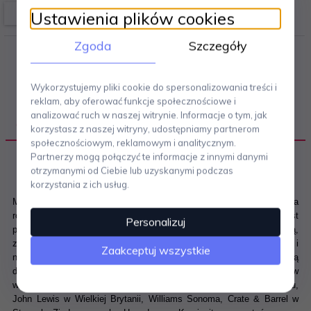
Ustawienia plików cookies
Zgoda
Szczegóły
Wykorzystujemy pliki cookie do spersonalizowania treści i
reklam, aby oferować funkcje społecznościowe i
analizować ruch w naszej witrynie. Informacje o tym, jak
OPIS PRODUKTU
korzystasz z naszej witryny, udostępniamy partnerom
społecznościowym, reklamowym i analitycznym.
Partnerzy mogą połączyć te informacje z innymi danymi
otrzymanymi od Ciebie lub uzyskanymi podczas
korzystania z ich usług.
Mar
ka
Bugatti
zo
stała założona we Włoszech w roku 1923 jako firma
rodzinna, która działa do dziś. W filozofii firmy główną zasadą jest
Personalizuj
połączenie ręcznego rzemiosła ze współczesną technologią,
zachowując przy tym włoski styl.
Bugatti
to przykład elegancki i
Zaakceptuj wszystkie
niepowtarzalnego wzoru oraz funkcjonalności. Produkty Bugatti są
dziełem projektantów z całego świata. Produkty marki są dostępne w
wielu sklepach, domach towarowych tj. Galeria Lafayette w Paryżu,
John Lewis w Wielkiej Brytanii, Williams Sonoma, Crate & Barrel w