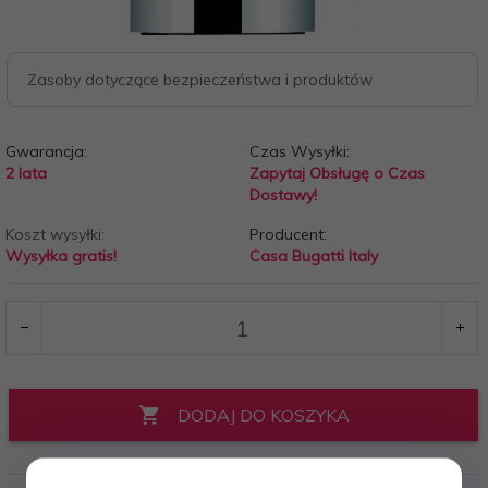
Zasoby dotyczące bezpieczeństwa i produktów
Gwarancja:
Czas Wysyłki:
2 lata
Zapytaj Obsługę o Czas
Dostawy!
Koszt wysyłki:
Producent:
Wysyłka gratis!
Casa Bugatti Italy
DODAJ DO KOSZYKA