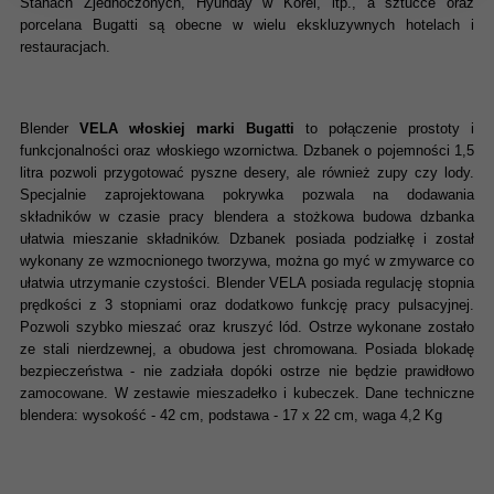
Stanach Zjednoczonych, Hyunday w Korei, itp., a sztućce oraz
porcelana Bugatti są obecne w wielu ekskluzywnych hotelach i
restauracjach.
Blender
VELA włoskiej marki Bugatti
to połączenie prostoty i
funkcjonalności oraz włoskiego wzornictwa. Dzbanek o pojemności 1,5
litra pozwoli przygotować pyszne desery, ale również zupy czy lody.
Specjalnie zaprojektowana pokrywka pozwala na dodawania
składników w czasie pracy blendera a stożkowa budowa dzbanka
ułatwia mieszanie składników. Dzbanek posiada podziałkę i został
wykonany ze wzmocnionego tworzywa, można go myć w zmywarce co
ułatwia utrzymanie czystości. Blender VELA posiada regulację stopnia
prędkości z 3 stopniami oraz dodatkowo funkcję pracy pulsacyjnej.
Pozwoli szybko mieszać oraz kruszyć lód. Ostrze wykonane zostało
ze stali nierdzewnej, a obudowa jest chromowana. Posiada blokadę
bezpieczeństwa - nie zadziała dopóki ostrze nie będzie prawidłowo
zamocowane. W zestawie mieszadełko i kubeczek. Dane techniczne
blendera: wysokość - 42 cm, podstawa - 17 x 22 cm, waga 4,2 Kg