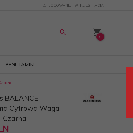
LOGOWANIE
REJESTRACJA
0
REGULAMIN
Czarna
us BALANCE
czna Cyfrowa Waga
- Czarna
LN