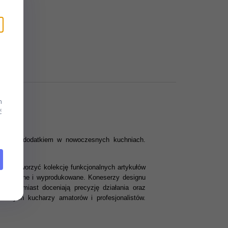
m
ć
ciekawym dodatkiem w nowoczesnych kuchniach.
es i stworzyć kolekcję funkcjonalnych artykułów
rojektowane i wyprodukowane. Koneserzy designu
e natomiast doceniają precyzję działania oraz
esnych kucharzy amatorów i profesjonalistów.