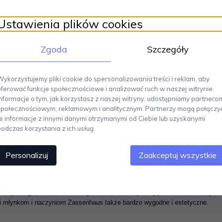
Ustawienia plików cookies
Zgoda
Szczegóły
Wykorzystujemy pliki cookie do spersonalizowania treści i reklam, aby
oferować funkcje społecznościowe i analizować ruch w naszej witrynie.
Informacje o tym, jak korzystasz z naszej witryny, udostępniamy partnero
społecznościowym, reklamowym i analitycznym. Partnerzy mogą połączy
te informacje z innymi danymi otrzymanymi od Ciebie lub uzyskanymi
podczas korzystania z ich usług.
tota i elegancja. Oprócz swojej funkcjonalności będzie niewątpliwie 
kła oraz tworzywa. Wymiary: 20 x 16 cm. Numer katalogowy: ZS-073195
Personalizuj
Zaakceptuj wszystkie
ku wysoka jakość produktów i bogaty know-how pozwoliły jej osiągnąć sukc
 produkty Zassenhaus, ten zna ich jakość oraz pasję z jaką zostały zap
ncją kolekcji a także nieprzeciętną wytrzymałością produktów, kucharz
 ręcznego mielenia.Produkty Zassenhaus spełniają oczekiwania współcz
ki młynkom i naczyniom Zassenhaus także bardzo wygodne i estetyczne.