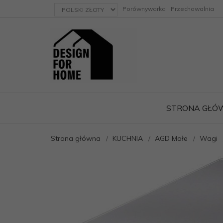
currency_h
Porównywarka
Przechowalnia
STRONA GŁÓ
Strona główna
KUCHNIA
AGD Małe
Wagi
ację