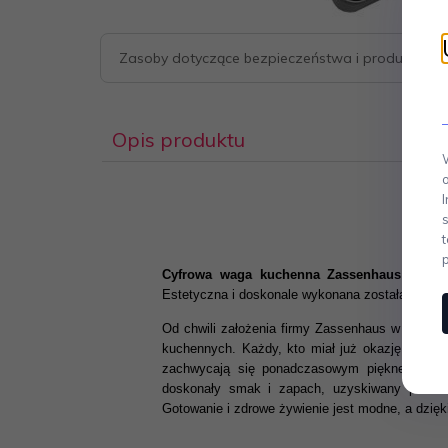
Zasoby dotyczące bezpieczeństwa i produktów
Opis produktu
Cyfrowa waga kuchenna Zassenhaus
to pros
Estetyczna i doskonale wykonana została ze sz
Od chwili założenia firmy Zassenhaus w 1867 ro
kuchennych. Każdy, kto miał już okazję poznać
zachwycają się ponadczasowym pięknem i elega
doskonały smak i zapach, uzyskiwany podczas
Gotowanie i zdrowe żywienie jest modne, a dzię