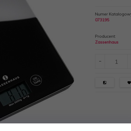
Numer Katalogow
073195
Producent:
Zassenhaus