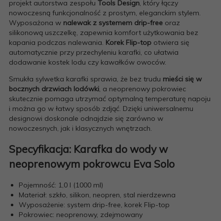
projekt autorstwa zespołu
Tools Design
, który łączy
nowoczesną funkcjonalność z prostym, eleganckim stylem.
Wyposażona w
nalewak z systemem drip-free
oraz
silikonową uszczelkę, zapewnia komfort użytkowania bez
kapania podczas nalewania.
Korek Flip-top
otwiera się
automatycznie przy przechyleniu karafki, co ułatwia
dodawanie kostek lodu czy kawałków owoców.
Smukła sylwetka karafki sprawia, że bez trudu
mieści się w
bocznych drzwiach lodówki
, a neoprenowy pokrowiec
skutecznie pomaga utrzymać optymalną temperaturę napoju
i można go w łatwy sposób zdjąć. Dzięki uniwersalnemu
designowi doskonale odnajdzie się zarówno w
nowoczesnych, jak i klasycznych wnętrzach.
Specyfikacja: Karafka do wody w
neoprenowym pokrowcu Eva Solo
Pojemność: 1,0 l (1000 ml)
Materiał: szkło, silikon, neopren, stal nierdzewna
Wyposażenie: system drip-free, korek Flip-top
Pokrowiec: neoprenowy, zdejmowany