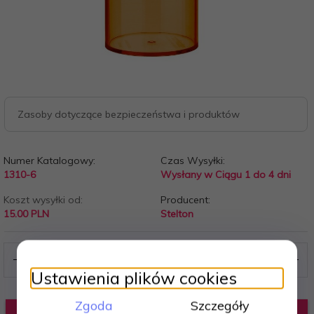
Zasoby dotyczące bezpieczeństwa i produktów
Numer Katalogowy:
Czas Wysyłki:
1310-6
Wysłany w Ciągu 1 do 4 dni
Koszt wysyłki od:
Producent:
15.00 PLN
Stelton
Ustawienia plików cookies
Zgoda
Szczegóły