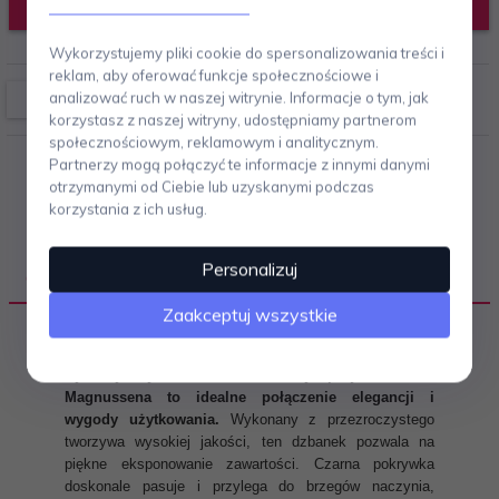
DODAJ DO KOSZYKA
Wykorzystujemy pliki cookie do spersonalizowania treści i
reklam, aby oferować funkcje społecznościowe i
analizować ruch w naszej witrynie. Informacje o tym, jak
korzystasz z naszej witryny, udostępniamy partnerom
społecznościowym, reklamowym i analitycznym.
Partnerzy mogą połączyć te informacje z innymi danymi
otrzymanymi od Ciebie lub uzyskanymi podczas
korzystania z ich usług.
Personalizuj
OPIS PRODUKTU
Zaakceptuj wszystkie
Cylindryczny dzbanek do wody projektu Erika
Magnussena to idealne połączenie elegancji i
wygody użytkowania.
Wykonany z przezroczystego
tworzywa wysokiej jakości, ten dzbanek pozwala na
piękne eksponowanie zawartości. Czarna pokrywka
doskonale pasuje i przylega do brzegów naczynia,