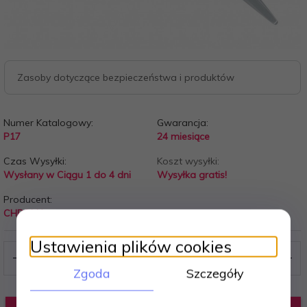
Zasoby dotyczące bezpieczeństwa i produktów
Numer Katalogowy:
Gwarancja:
P17
24 miesiące
Czas Wysyłki:
Koszt wysyłki:
Wysłany w Ciągu 1 do 4 dni
Wysyłka gratis!
Producent:
CHROMA
Ustawienia plików cookies
Zgoda
Szczegóły