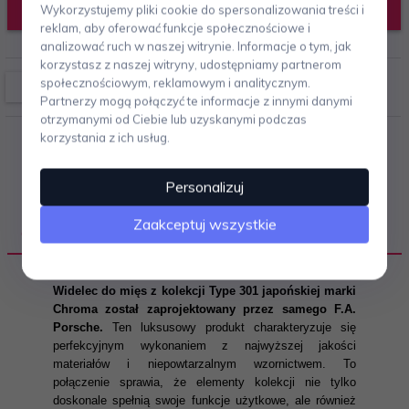
DODAJ DO KOSZYKA
Wykorzystujemy pliki cookie do spersonalizowania treści i
reklam, aby oferować funkcje społecznościowe i
analizować ruch w naszej witrynie. Informacje o tym, jak
korzystasz z naszej witryny, udostępniamy partnerom
społecznościowym, reklamowym i analitycznym.
Partnerzy mogą połączyć te informacje z innymi danymi
otrzymanymi od Ciebie lub uzyskanymi podczas
korzystania z ich usług.
Personalizuj
Zaakceptuj wszystkie
OPIS PRODUKTU
Widelec do mięs z kolekcji Type 301 japońskiej marki
Chroma został zaprojektowany przez samego F.A.
Porsche.
Ten luksusowy produkt charakteryzuje się
perfekcyjnym wykonaniem z najwyższej jakości
materiałów i niepowtarzalnym wzornictwem. To
połączenie sprawia, że elementy kolekcji nie tylko
doskonale spełnią swoje funkcje użytkowe, ale również