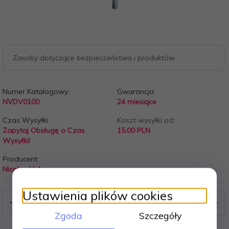
Zasoby dotyczące bezpieczeństwa i produktów
Numer Katalogowy:
Gwarancja:
NVDV0100
24 miesiące
Czas Wysyłki:
Koszt wysyłki od:
Zapytaj Obsługę o Czas
15.00 PLN
Wysyłki!
Producent:
Nicolas Vahe
Ustawienia plików cookies
Zgoda
Szczegóły