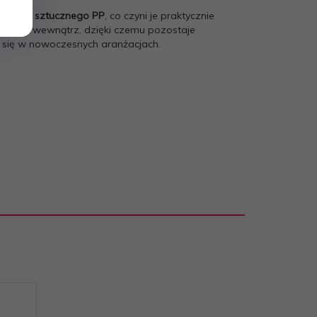
worzywa sztucznego PP
, co czyni je praktycznie
ał ukryty wewnątrz, dzięki czemu pozostaje
e się w nowoczesnych aranżacjach.