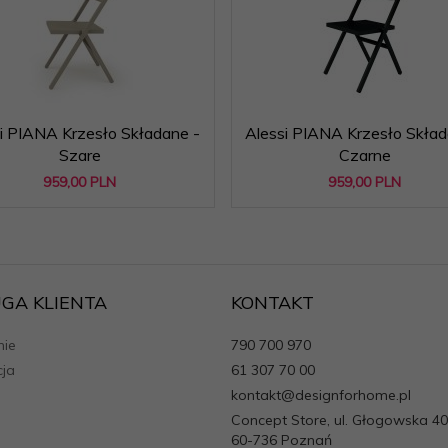
i PIANA Krzesło Składane -
Alessi PIANA Krzesło Skład
Szare
Czarne
959,
00
PLN
959,
00
PLN
GA KLIENTA
KONTAKT
ie
790 700 970
cja
61 307 70 00
kontakt@designforhome.pl
Concept Store, ul. Głogowska 40
60-736 Poznań