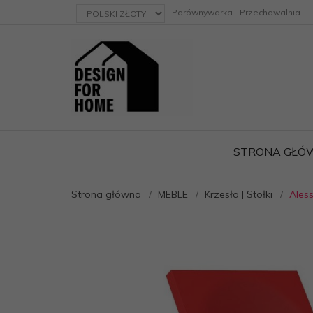
currency_h
Porównywarka
Przechowalnia
STRONA GŁÓ
Strona główna
MEBLE
Krzesła | Stołki
Ales
ację