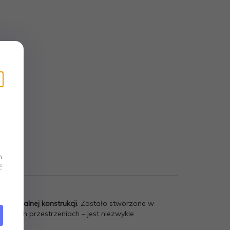
m
ć
nkcjonalnej konstrukcji
. Zostało stworzone w
ielkich przestrzeniach – jest niezwykle