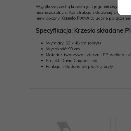
Wyjątkową cechą krzesła jest jego
niezwykła wy
niezniszczalnym. Konstrukcja składa się z trzech
niewidoczny.
Krzesło PIANA
to udane połączenie 
Specyfikacja: Krzesło składane 
Wymiary: 52 × 46 cm (obrys)
Wysokość: 90 cm
Materiał: tworzywo sztuczne PP, włókno sz
Projekt: David Chipperfield
Funkcja: składane do płaskiej bryły