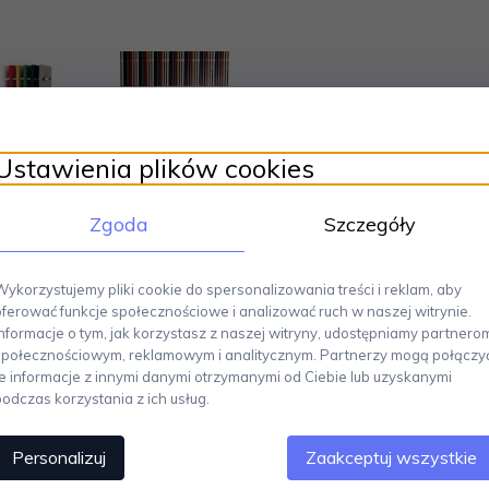
Ustawienia plików cookies
Zgoda
Szczegóły
Wykorzystujemy pliki cookie do spersonalizowania treści i reklam, aby
oferować funkcje społecznościowe i analizować ruch w naszej witrynie.
Informacje o tym, jak korzystasz z naszej witryny, udostępniamy partnero
społecznościowym, reklamowym i analitycznym. Partnerzy mogą połączy
te informacje z innymi danymi otrzymanymi od Ciebie lub uzyskanymi
podczas korzystania z ich usług.
avida Chipperfielda dla włoskiej marki, to przykład
pomysłowej i fu
łaską bryłę
, co sprawia, że jego przechowywanie – szczególnie w niew
Personalizuj
Zaakceptuj wszystkie
wać do szafy czy wsunąć pod łóżko.