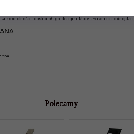
trzymałość
. Zostało wykonane z połączenia
włókna szklanego i t
 części, które obracają się wokół jednej osi, a cały mechanizm zost
funkcjonalności i doskonałego designu, które znakomicie odnajdzi
PIANA
klane
Polecamy