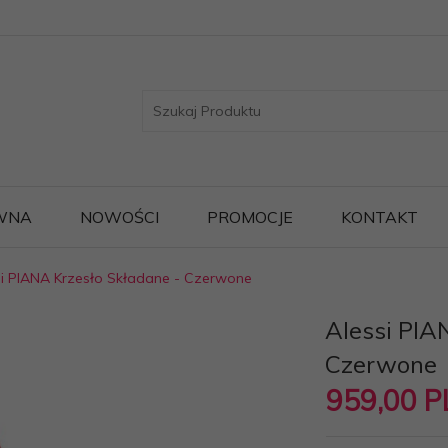
WNA
NOWOŚCI
PROMOCJE
KONTAKT
si PIANA Krzesło Składane - Czerwone
Alessi PIA
Czerwone
959,
00
P