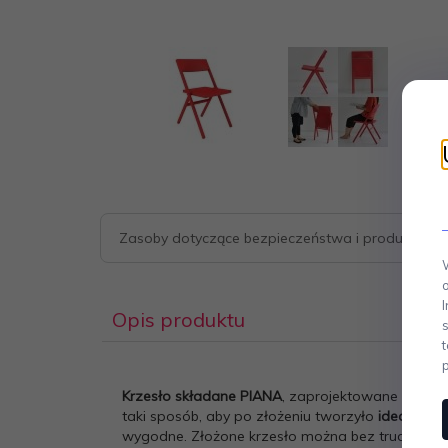
Zasoby dotyczące bezpieczeństwa i produktów
Opis produktu
Krzesło składane PIANA
, zaprojektowane przez D
taki sposób, aby po złożeniu tworzyło
idealnie p
wygodne. Złożone krzesło można bez trudu scho