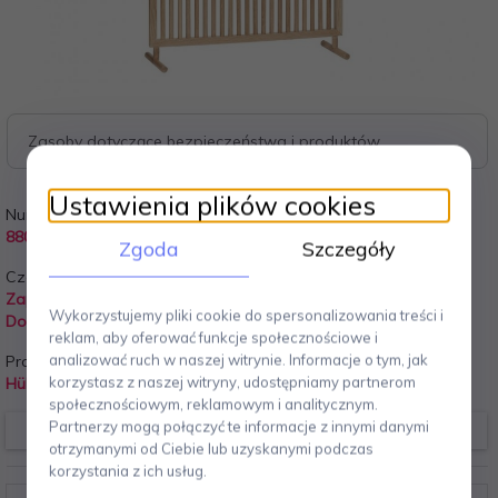
Zasoby dotyczące bezpieczeństwa i produktów
Ustawienia plików cookies
Numer Katalogowy:
Gwarancja:
880626
24 miesiące
Zgoda
Szczegóły
Czas Wysyłki:
Koszt wysyłki:
Zapytaj Obsługę o Czas
Wysyłka gratis!
Wykorzystujemy pliki cookie do spersonalizowania treści i
Dostawy!
reklam, aby oferować funkcje społecznościowe i
analizować ruch w naszej witrynie. Informacje o tym, jak
Producent:
korzystasz z naszej witryny, udostępniamy partnerom
Hübsch
społecznościowym, reklamowym i analitycznym.
Partnerzy mogą połączyć te informacje z innymi danymi
Hübsch
otrzymanymi od Ciebie lub uzyskanymi podczas
korzystania z ich usług.