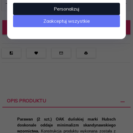
Personalizuj
Zaakceptuj wszystkie
DODAJ DO KOSZYKA
OPIS PRODUKTU
Parawan (2 szt.) OAK duńskiej marki Hubsch
doskonale oddaje minimalizm skandynawskiego
wzornictwa.
Konstrukcja produktu wykonana została z