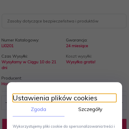
Zasoby dotyczące bezpieczeństwa i produktów
Numer Katalogowy:
Gwarancja:
LI0201
24 miesiące
Czas Wysyłki:
Koszt wysyłki:
Wysyłamy w Ciągu 10 do 21
Wysyłka gratis!
dni
Producent:
House Doctor
Ustawienia plików cookies
Zgoda
Szczegóły
DODAJ DO KOSZYKA
Wykorzystujemy pliki cookie do spersonalizowania treści i