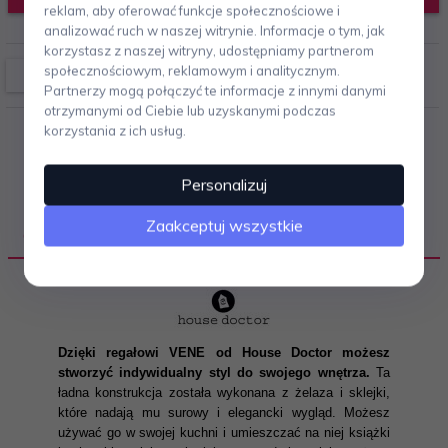
reklam, aby oferować funkcje społecznościowe i
analizować ruch w naszej witrynie. Informacje o tym, jak
korzystasz z naszej witryny, udostępniamy partnerom
społecznościowym, reklamowym i analitycznym.
Partnerzy mogą połączyć te informacje z innymi danymi
otrzymanymi od Ciebie lub uzyskanymi podczas
korzystania z ich usług.
Personalizuj
Zaakceptuj wszystkie
OPIS PRODUKTU
Dzięki regałowi VENE od House Doctor możesz
stworzyć indywidualny styl do swojego wnętrza.
Ta
ładna konstrukcja została wykonana z żelaza i sklejki,
które nadają mu surowy i elegancki wygląd. Możesz
używać go w swojej kuchni i umieszczać na niej książki