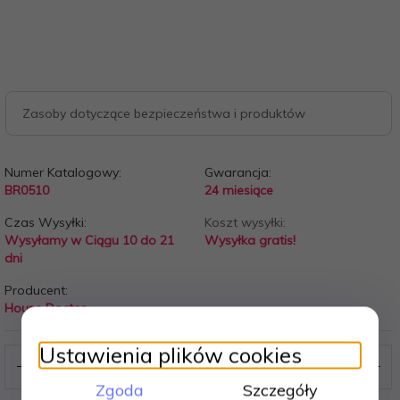
Zasoby dotyczące bezpieczeństwa i produktów
Numer Katalogowy:
Gwarancja:
BR0510
24 miesiące
Czas Wysyłki:
Koszt wysyłki:
Wysyłamy w Ciągu 10 do 21
Wysyłka gratis!
dni
Producent:
House Doctor
Ustawienia plików cookies
Zgoda
Szczegóły