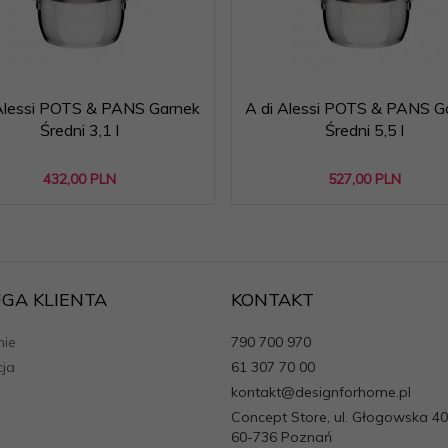
Alessi POTS & PANS Garnek
A di Alessi POTS & PANS G
Średni 3,1 l
Średni 5,5 l
432,
00
PLN
527,
00
PLN
GA KLIENTA
KONTAKT
ie
790 700 970
cja
61 307 70 00
kontakt@designforhome.pl
Concept Store, ul. Głogowska 40
60-736 Poznań