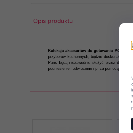
Opis produktu
Kolekcja akcesoriów do gotowania POTS & 
przyborów kuchennych, będzie doskonałym uzupe
Pans będą niezawodnie służyć przez długie la
podniesienie i odwrócenie np. za pomocą drewnia