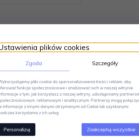
Ustawienia plików cookies
PANS
została zaprojektowana dla włoskiej marki przez Jaspera Morrisona. 
łnieniem współcześnie urządzonych wnętrz. Zastosowanie wysokiej jakości
Zgoda
Szczegóły
ta.
Pokrywka do garnka,
wykonana został ze stali nierdzewnej 18/10. Sp
nej łyżki.
Wymiary: średnica 24 cm. Można myć w zmywarce.
Wykorzystujemy pliki cookie do spersonalizowania treści i reklam, aby
oferować funkcje społecznościowe i analizować ruch w naszej witrynie.
Informacje o tym, jak korzystasz z naszej witryny, udostępniamy partnero
społecznościowym, reklamowym i analitycznym. Partnerzy mogą połączy
Polecamy
te informacje z innymi danymi otrzymanymi od Ciebie lub uzyskanymi
podczas korzystania z ich usług.
Personalizuj
Zaakceptuj wszystkie