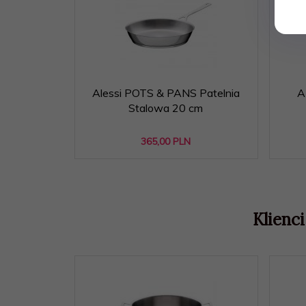
Alessi POTS & PANS Patelnia
A
Stalowa 20 cm
365,
00
PLN
Klienci