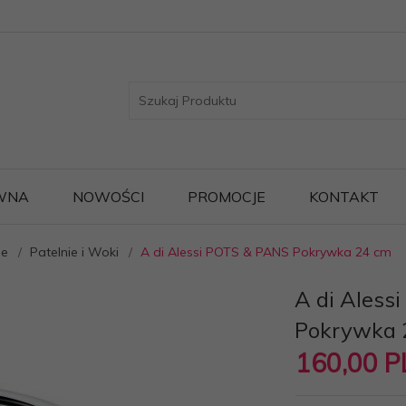
WNA
NOWOŚCI
PROMOCJE
KONTAKT
ie
Patelnie i Woki
A di Alessi POTS & PANS Pokrywka 24 cm
A di Aless
Pokrywka 
160,
00
P