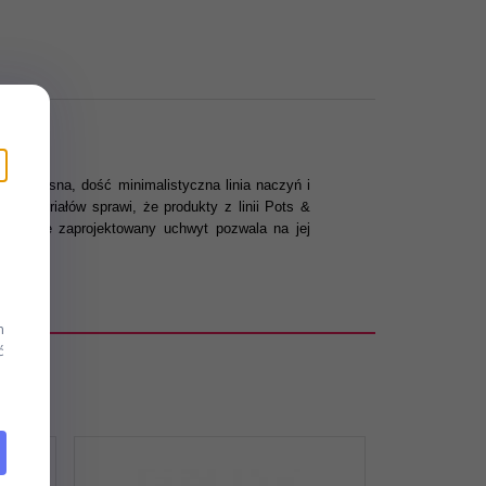
Nowoczesna, dość minimalistyczna linia naczyń i
 materiałów sprawi, że produkty z linii Pots &
ecjalnie zaprojektowany uchwyt pozwala na jej
m
ć