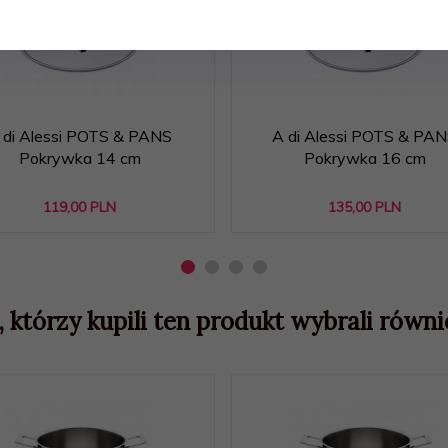
 di Alessi POTS & PANS
A di Alessi POTS & PA
Pokrywka 14 cm
Pokrywka 16 cm
119,
00
PLN
135,
00
PLN
, którzy kupili ten produkt wybrali równie