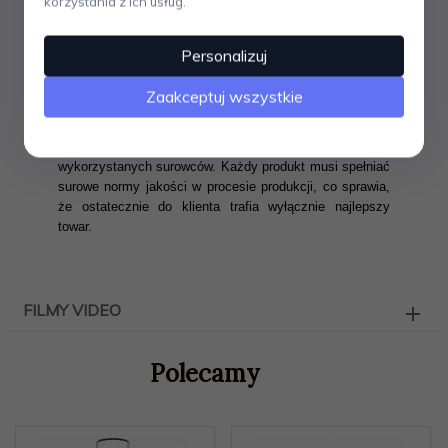
korzystania z ich usług.
markowych produktów, które spełniają najwyższe
wymagania w zakresie designu, jakości i
funkcjonalności. U podstaw sukcesu firmy leży
Personalizuj
konsekwentna polityka dotycząca produktów. Wyróżniają
się one nie tylko na niemieckim, ale również na
Zaakceptuj wszystkie
międzynarodowym rynku.
WMF
to marka będąca
synonimem elegancji, aczkolwiek prostoty połączonej z
precyzją wykonania i najwyższą jakością
wykorzystanych surowców. Każdy produkt musi spełniać
surowe normy jakości w procesie produkcji, co sprawia,
że ostatecznie do klienta trafia wyłącznie najlepszy
towar.
FILMY VIDEO
Polecamy