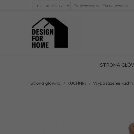
currency_h
Porównywarka
Przechowalnia
STRONA GŁÓ
Strona główna
KUCHNIA
Wyposażenie kuchni
ację