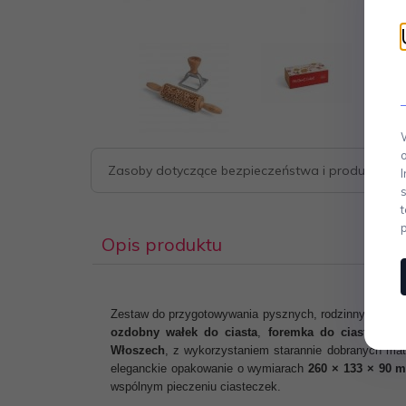
Zasoby dotyczące bezpieczeństwa i produktów
Opis produktu
Zestaw do przygotowywania pysznych, rodzinnych
świą
ozdobny wałek do ciasta
,
foremka do ciastek
ora
Włoszech
, z wykorzystaniem starannie dobranych mate
eleganckie opakowanie o wymiarach
260 × 133 × 90 
wspólnym pieczeniu ciasteczek.