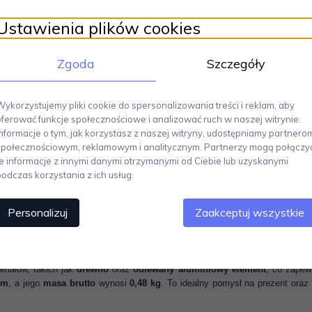
Ustawienia plików cookies
Zgoda
Szczegóły
Wykorzystujemy pliki cookie do spersonalizowania treści i reklam, aby
oferować funkcje społecznościowe i analizować ruch w naszej witrynie.
Informacje o tym, jak korzystasz z naszej witryny, udostępniamy partnero
społecznościowym, reklamowym i analitycznym. Partnerzy mogą połączy
te informacje z innymi danymi otrzymanymi od Ciebie lub uzyskanymi
podczas korzystania z ich usług.
Personalizuj
Zaakceptuj wszystkie
tecznych ciasteczek
to produkt renomowanej
włoskiej marki Marcato
, zna
z
wielojęzyczna książka kucharska
, pełna inspirujących przepisów na r
riałów, takich jak
drewno
oraz
odlewany aluminiowy element
, co zapew
mm
, a jego
masa brutto
wynosi
0,48 kg
. To idealny pomysł na prezent ora