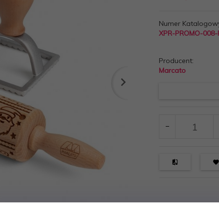
Numer Katalogow
XPR-PROMO-008-
Producent:
Marcato