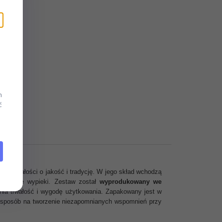
m
ć
nej z dbałości o jakość i tradycję. W jego skład wchodzą
óżnorodne wypieki. Zestaw został
wyprodukowany we
nia trwałość i wygodę użytkowania. Zapakowany jest w
z sposób na tworzenie niezapomnianych wspomnień przy