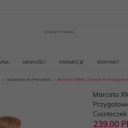
WNA
NOWOŚCI
PROMOCJE
KONTAKT
Akcesoria do Pieczenia
Marcato XMAS Zestaw do Przygotowa
Marcato X
Przygotow
Ciasteczek
239,
00
P