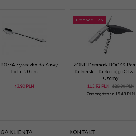
Promocja
-12
%
io ROMA Łyżeczka do Kawy
ZONE Denmark ROCKS Pom
Latte 20 cm
Kelnerski - Korkociąg i Otwi
Czarny
43,
90
PLN
113,
52
PLN
129,00 PLN
Oszczędzasz 15.48 PLN
GA KLIENTA
KONTAKT