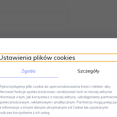
Ustawienia plików cookies
 który wyróżnia się swoim purystycznym szykiem oraz wyjątkową 
 przyjemniejsze. Otwieracz doskonale sprawdza się zarówno przy kompakt
yć butelkę. Został wykonany z wytrzymałej stali nierdzewnej, co zape
Zgoda
Szczegóły
dne i pewne chwycenie otwieracza. Wymiary otwieracza to długość 1
st to kolejne przydatne akcesorium od Blomus, które z pewnością s
idealny wybór dla wszystkich, którzy cenią sobie praktyczność, funkcjo
Wykorzystujemy pliki cookie do spersonalizowania treści i reklam, aby
oferować funkcje społecznościowe i analizować ruch w naszej witrynie.
Informacje o tym, jak korzystasz z naszej witryny, udostępniamy partnero
społecznościowym, reklamowym i analitycznym. Partnerzy mogą połączy
te informacje z innymi danymi otrzymanymi od Ciebie lub uzyskanymi
podczas korzystania z ich usług.
Polecamy