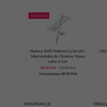
Wyprzedaż
Nuance BAR Stalowe Łyżeczki -
Cil
Mieszadełka do Drinków, Kawy
Latte 4 Szt.
98,
45
PLN
179,00 PLN
Oszczędzasz 80.55 PLN
INFORMACJE
OBSŁU