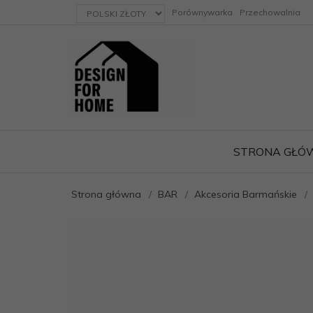
currency_h
Porównywarka
Przechowalnia
STRONA GŁÓ
Strona główna
BAR
Akcesoria Barmańskie
ację