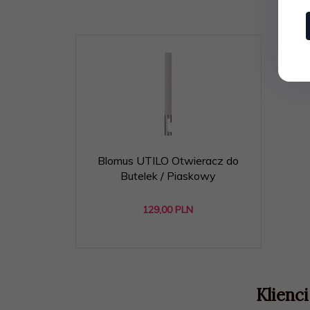
Blomus UTILO Otwieracz do
Butelek / Piaskowy
129,
00
PLN
Klienci