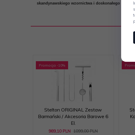
skandynawskiego wzornictwa i doskonałego rzemios
Promocja
-10
%
Prom
Stelton ORIGINAL Zestaw
St
Barmański / Akcesoria Barowe 6
Ko
El.
989,
10
PLN
1099,00 PLN