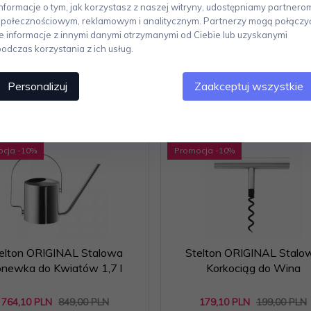
Informacje o tym, jak korzystasz z naszej witryny, udostępniamy partnero
ła.
społecznościowym, reklamowym i analitycznym. Partnerzy mogą połączy
te informacje z innymi danymi otrzymanymi od Ciebie lub uzyskanymi
podczas korzystania z ich usług.
Personalizuj
Zaakceptuj wszystkie
Polecamy
ocja
-10
%
Promocja
-10
%
elton ORIGINAL Stalowa
Stelton ORIGINAL Stalo
newka do Kwiatów 1,7 l
Korkociąg do Wina
764,
10
PLN
849,00 PLN
179,
10
PLN
199,00 PLN