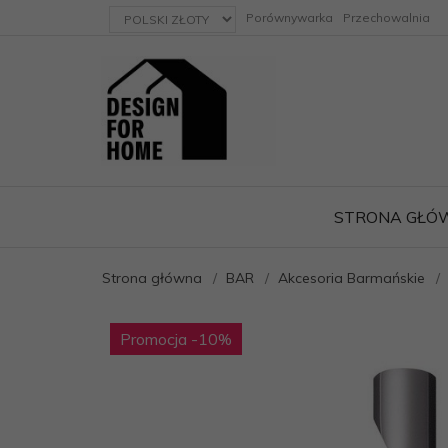
currency_h
Porównywarka
Przechowalnia
STRONA GŁÓ
Strona główna
BAR
Akcesoria Barmańskie
ację
Promocja
-10
%