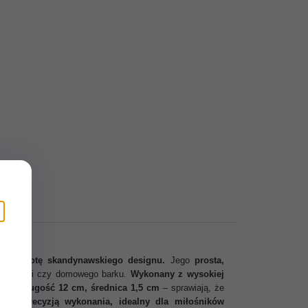
daje istotę skandynawskiego designu.
Jego
prosta,
 do kuchni czy domowego barku.
Wykonany z wysokiej
y – długość 12 cm, średnica 1,5 cm
– sprawiają, że
tą i precyzją wykonania, idealny dla miłośników