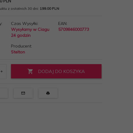
0 PLN
ktu z ostatnich 30 dni:
199.00 PLN
y:
Czas Wysyłki:
EAN:
Wysyłamy w Ciagu
5709846000773
24 godzin
Producent:
Stelton
DODAJ DO KOSZYKA