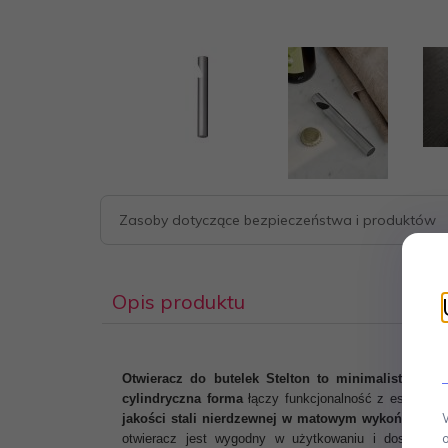
Zasoby dotyczące bezpieczeństwa i produktów
Opis produktu
Otwieracz do butelek Stelton to minimalistyczny 
cylindryczna forma
łączy funkcjonalność z estetyką
jakości stali nierdzewnej w matowym wykończeniu
otwieracz jest wygodny w użytkowaniu i doskonale