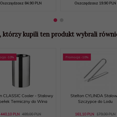
Oszczędzasz 84.90 PLN
Oszczędzasz 19.90 PLN
, którzy kupili ten produkt wybrali równie
ocja
-10
%
Promocja
-10
%
on CLASSIC Cooler - Stalowy
Stelton CYLINDA Stalo
bełek Termiczny do Wina
Szczypce do Lodu
440,
10
PLN
489,00 PLN
161,
10
PLN
179,00 PLN