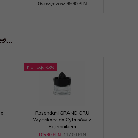
Oszczędzasz 99.90 PLN
Oszcz
ż...
Promocja
-10
%
Promocja
-1
we
Rosendahl GRAND CRU
Rosendahl
Wyciskacz do Cytrusów z
Pojemnikiem
105,
30
PLN
117,00 PLN
107,
1