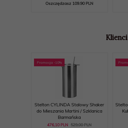
Oszczędzasz 109.90 PLN
Klienci
Promocja
-10
%
Prom
Stelton CYLINDA Stalowy Shaker
Stelt
do Mieszania Martini / Szklanica
Ku
Barmańska
476,
10
PLN
529,00 PLN