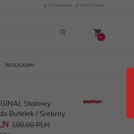
LOGOWANIE
REJESTRACJA
0
REGULAMIN
IGINAL Stalowy
do Butelek / Srebrny
LN
199,00 PLN