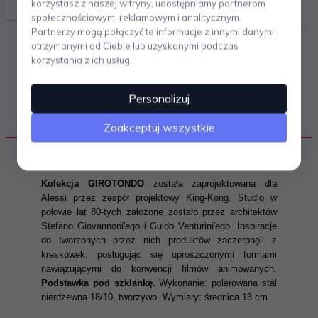
korzystasz z naszej witryny, udostępniamy partnerom
społecznościowym, reklamowym i analitycznym.
Partnerzy mogą połączyć te informacje z innymi danymi
otrzymanymi od Ciebie lub uzyskanymi podczas
korzystania z ich usług.
Personalizuj
OPIS PRODUKTU
Zaakceptuj wszystkie
Kolekcja GIROTONDO
została zaprojektowana dla
Alessi przez zespół projektowy King-Kong. Studio w
połowie lat 80-tych założone zostało przez architektów
Stefano Giovannoni'ego i Guido Venturini'ego. Inspiracje
do tworzonych przez nich produktów zaczerpnęli z
kreskówek, posługując się uproszczonymi formami
nawiązującymi do konwencji filmów animowanych.
Podstawka pod szklankę.
Wykonanie: polerowana stal
nierdzewna 18/10, tworzywo. Wymiary: średnica 13 cm