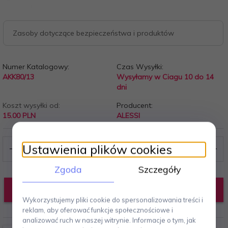
Zasoby dotyczące bezpieczeństwa i produktów
Numer Katalogowy:
Czas Wysyłki:
AKK80/13
Wysyłamy w Ciagu 10 do 14
dni
Koszt wysyłki od:
Producent:
15.00 PLN
ALESSI
Ustawienia plików cookies
Zgoda
Szczegóły
DODAJ DO KOSZYKA
Wykorzystujemy pliki cookie do spersonalizowania treści i
reklam, aby oferować funkcje społecznościowe i
analizować ruch w naszej witrynie. Informacje o tym, jak