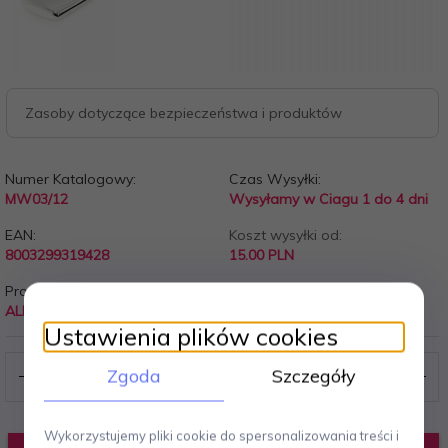
Zasoby dotyczące bezpieczeństwa i produktów
Numer Katalogowy:
Czas Wysyłki:
MW03/12
Wysyłamy w Ciagu 1 do 4 dni
EAN:
Koszt wysyłki od:
8003299319428
15.00 PLN
Producent:
ALESSI
Ustawienia plików cookies
Zgoda
Szczegóły
Wykorzystujemy pliki cookie do spersonalizowania treści i