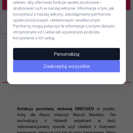
DODAJ DO KOSZYKA
reklam, aby oferować funkcje społecznościowe i
analizować ruch w naszej witrynie. Informacje o tym, jak
korzystasz z naszej witryny, udostępniamy partnerom
społecznościowym, reklamowym i analitycznym.
Partnerzy mogą połączyć te informacje z innymi danymi
otrzymanymi od Ciebie lub uzyskanymi podczas
korzystania z ich usług.
Personalizuj
Zaakceptuj wszystkie
OPIS PRODUKTU
Kolekcja porcelany stołowej DRESSED
to projekt,
który dla Alessi stworzył Marcel Wanders. Ten
pochodzący z Holandii projektant w dość
niekonwencjonalny sposób użył zdobień z motywem
kwiatowym odnoszących się do stylu barokowego. Mimo