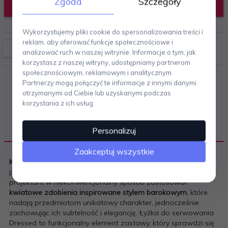
Zgoda
Szczegóły
DODAJ DO KOSZYKA
Wykorzystujemy pliki cookie do spersonalizowania treści i
reklam, aby oferować funkcje społecznościowe i
analizować ruch w naszej witrynie. Informacje o tym, jak
korzystasz z naszej witryny, udostępniamy partnerom
społecznościowym, reklamowym i analitycznym.
Partnerzy mogą połączyć te informacje z innymi danymi
otrzymanymi od Ciebie lub uzyskanymi podczas
korzystania z ich usług.
OPIS PRODUKTU
Personalizuj
Zaakceptuj wszystkie
Kolekcja porcelany i akcesoriów stołowych DRESSED
to
projekt
Marcela Wandersa
dla marki Alessi. Holenderski
projektant w niekonwencjonalny sposób zastosował
kwiatowe zdobienia inspirowane stylem barokowym
, które
nadają przedmiotom unikatowy charakter, jednocześnie
zachowując ich subtelność i elegancję. Łyżka do serwowania
Dressed to funkcjonalny element zastawy, który sprawdzi się