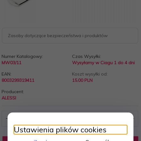
Zasoby dotyczące bezpieczeństwa i produktów
Numer Katalogowy:
Czas Wysyłki:
MW03/11
Wysyłamy w Ciagu 1 do 4 dni
EAN:
Koszt wysyłki od:
8003299319411
15.00 PLN
Producent:
ALESSI
Ustawienia plików cookies