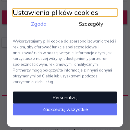
Ustawienia plików cookies
DODAJ DO KOSZYKA
Zgoda
Szczegóły
Wykorzystujemy pliki cookie do spersonalizowania treści i
reklam, aby oferować funkcje społecznościowe i
analizować ruch w naszej witrynie. Informacje o tym, jak
korzystasz z naszej witryny, udostępniamy partnerom
społecznościowym, reklamowym i analitycznym.
Partnerzy mogą połączyć te informacje z innymi danymi
otrzymanymi od Ciebie lub uzyskanymi podczas
korzystania z ich usług.
OPIS PRODUKTU
Personalizuj
Kolekcja SOLO duńskiej marki ZONE Denmark to
Zaakceptuj wszystkie
jedna z popularnych serii łazienkowych.
Surowa i
minimalistyczna w formie, doskonale wpisuje się w
skandynawski styl. Producent zastosował tu ciekawe