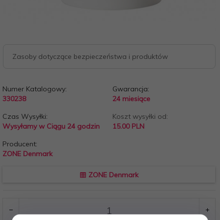
Zasoby dotyczące bezpieczeństwa i produktów
Numer Katalogowy:
Gwarancja:
330238
24 miesiące
Czas Wysyłki:
Koszt wysyłki od:
Wysyłamy w Ciągu 24 godzin
15.00 PLN
Producent:
ZONE Denmark
ZONE Denmark