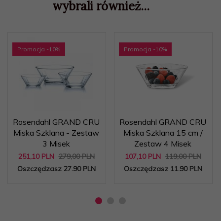
wybrali również...
Promocja
-10
%
Promocja
-10
%
Rosendahl GRAND CRU
Rosendahl GRAND CRU
Miska Szklana - Zestaw
Miska Szklana 15 cm /
3 Misek
Zestaw 4 Misek
251,
10
PLN
279,00 PLN
107,
10
PLN
119,00 PLN
Oszczędzasz 27.90 PLN
Oszczędzasz 11.90 PLN