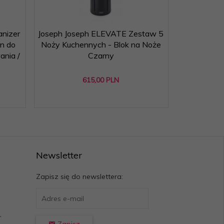
nizer
Joseph Joseph ELEVATE Zestaw 5
yn do
Noży Kuchennych - Blok na Noże
nia /
Czarny
615,
00
PLN
Newsletter
Zapisz się do newslettera:
,