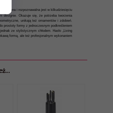
rka znana i rozpoznawalna jest w kilkudziesięciu
m designie. Okazuje się, że potrzeba tworzenia
 geometryczne, unikają też ornamentów i zdobień.
do prostoty formy z jednoczesnym podkreśleniem
 jednak ze stylistycznym chłodem. Hasło „Living
iekawą formą, ale też profesjonalnym wykonaniem
ż...