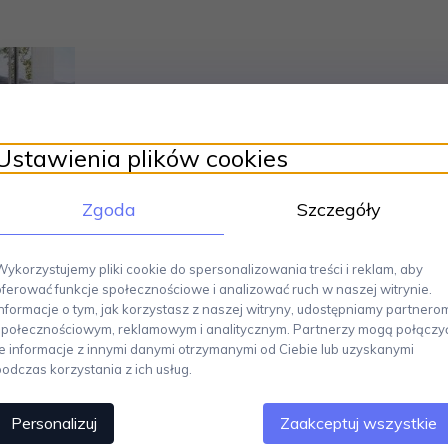
Ustawienia plików cookies
Zgoda
Szczegóły
Wykorzystujemy pliki cookie do spersonalizowania treści i reklam, aby
oferować funkcje społecznościowe i analizować ruch w naszej witrynie.
Informacje o tym, jak korzystasz z naszej witryny, udostępniamy partnero
społecznościowym, reklamowym i analitycznym. Partnerzy mogą połączy
te informacje z innymi danymi otrzymanymi od Ciebie lub uzyskanymi
podczas korzystania z ich usług.
eria AREO
została zaprojektowana przez Flöz Industrie Design. Nowoczesna
rastujące połączenie stali nierdzewnej z czarnymi wstawkami, dodaje każdem
Personalizuj
Zaakceptuj wszystkie
y
- wymiary: szerokość 28.5 cm, wysokość 5.5 cm. Wykonanie: stal nierdze