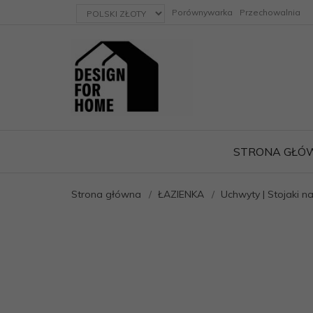
currency_h
Porównywarka
Przechowalnia
STRONA GŁÓ
Strona główna
ŁAZIENKA
Uchwyty | Stojaki n
ację