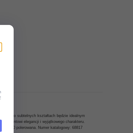
m
ć
 forma o subtelnych kształtach będzie idealnym
u elementowi elegancji i wyjątkowego charakteru.
wna 18/10 polerowana. Numer katalogowy: 68817