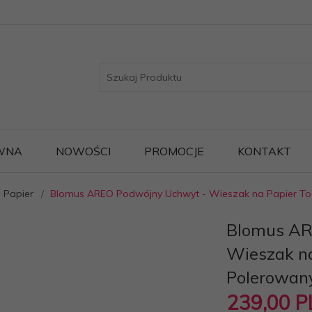
WNA
NOWOŚCI
PROMOCJE
KONTAKT
a Papier
Blomus AREO Podwójny Uchwyt - Wieszak na Papier To
Blomus AR
Wieszak na
Polerowan
239,
00
P