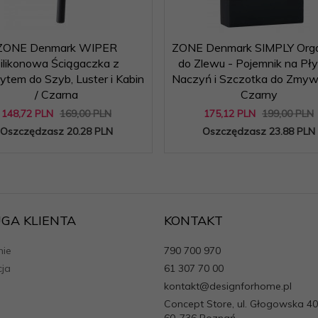
ZONE Denmark WIPER
ZONE Denmark SIMPLY Orga
ilikonowa Ściągaczka z
do Zlewu - Pojemnik na Pł
tem do Szyb, Luster i Kabin
Naczyń i Szczotka do Zmywa
/ Czarna
Czarny
148,
72
PLN
169,00 PLN
175,
12
PLN
199,00 PLN
Oszczędzasz 20.28 PLN
Oszczędzasz 23.88 PLN
GA KLIENTA
KONTAKT
ie
790 700 970
cja
61 307 70 00
kontakt@designforhome.pl
Concept Store, ul. Głogowska 40