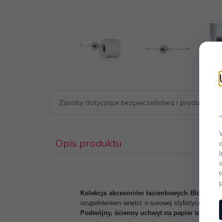
Zasoby dotyczące bezpieczeństwa i produktów
Opis produktu
Kolekcja akcesoriów łazienkowych Blomus s
uzupełnieniem wnętrz o surowej stylistyce. Kont
Podwójny, ścienny uchwyt na papier toaletow