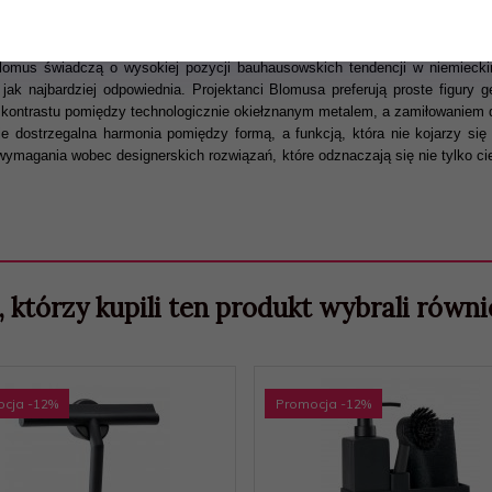
ej jakości stali nierdzewnej 18/10 wytwarzanych przez firmę sks designe. Ma
 Blomus świadczą o wysokiej pozycji bauhausowskich tendencji w niemiecki
j jak najbardziej odpowiednia. Projektanci Blomusa preferują proste figury
a kontrastu pomiędzy technologicznie okiełznanym metalem, a zamiłowaniem 
e dostrzegalna harmonia pomiędzy formą, a funkcją, która nie kojarzy się
ymagania wobec designerskich rozwiązań, które odznaczają się nie tylko c
, którzy kupili ten produkt wybrali równie
ocja
-12
%
Promocja
-12
%