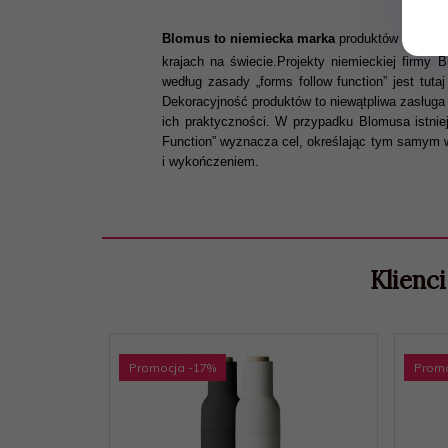
Blomus to niemiecka marka
produktów z wysoki
krajach na świecie.Projekty niemieckiej firmy
według zasady „forms follow function” jest tuta
Dekoracyjność produktów to niewątpliwa zasług
ich praktyczności. W przypadku Blomusa istniej
Function” wyznacza cel, określając tym samym w
i wykończeniem.
Klienci
Promocja
-17
%
Prom