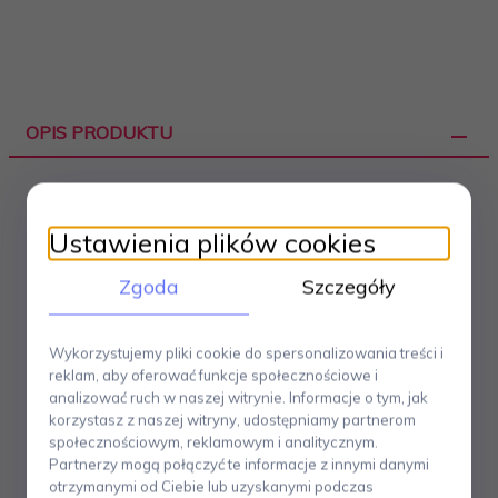
OPIS PRODUKTU
Kolekcja Zack ATORE to prosta, geometryczna forma
Ustawienia plików cookies
idealna do ascetycznych wnętrz.
Nowoczesny design
w połączeniu z matową stalą nierdzewną 18/10, będzie
Zgoda
Szczegóły
idealnie komponował się we współczesnych łazienkach.
Elementy serii można montować do ściany z apomocą
klasycznych kołków lub też
w systemie
Wykorzystujemy pliki cookie do spersonalizowania treści i
ZackMountSystem z użyciem kleju montazowego Zack
.
reklam, aby oferować funkcje społecznościowe i
Wieszak na papier toaletowy,
wymiary: długość 17.2
analizować ruch w naszej witrynie. Informacje o tym, jak
cm, głębokość 7.9 cm.
korzystasz z naszej witryny, udostępniamy partnerom
społecznościowym, reklamowym i analitycznym.
Marka ZACK powstała w 1985 roku w Niemczech
i jest
Partnerzy mogą połączyć te informacje z innymi danymi
dziś jednym ze światowych liderów dystrybucji
otrzymanymi od Ciebie lub uzyskanymi podczas
produktów wyposażenia wnętrz ze stali nierdzewnej. W