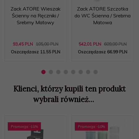
Zack ATORE Wieszak
Zack ATORE Szczotka
Ścienny na Ręczniki /
do WC Ścienna / Srebrna
Srebrny Matowy
Matowa
93,
45
PLN
105,00 PLN
542,
01
PLN
609,00 PLN
Oszczędzasz 11.55 PLN
Oszczędzasz 66.99 PLN
Klienci, którzy kupili ten produkt
wybrali również...
Promocja
-11
%
Promocja
-10
%