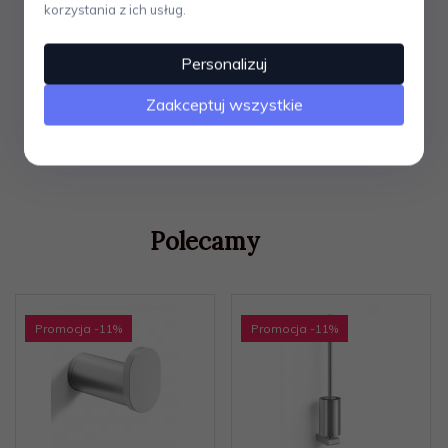
korzystania z ich usług.
filozofii firmy funkcjonuje indywidualne podejście do
każdego projektu. Postawienie na bardzo ograniczoną
ilość form i materiałów, pozwala na zachowanie wysokiej
Personalizuj
jakości, a co za tym idzie powstanie zjawiska stylu
ekskluzywnego. Produkty ZACK to prosta, czasami
Zaakceptuj wszystkie
minimalistyczna forma, która doskonale wpisuje się w
nowoczesne wnętrza.
Polecamy
Promocja
-11
%
Promocja
-11
%