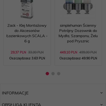
Zack - Klej Montażowy
simplehuman Ścienny
do Akcesoriów
Potrójny Dozownik do
Łazienkowych SCALA -
Mydła, Szamponu, Żelu
6 g
pod Prysznic
29,
37
PLN
33,00 PLN
449,
10
PLN
499,00 PLN
Oszczędzasz 3.63 PLN
Oszczędzasz 49.90 PLN
INFORMACJE
OBSŁUGA KLIENTA