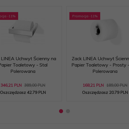
ocja
-11
%
Promocja
-11
%
 LINEA Uchwyt Ścienny na
Zack LINEA Uchwyt Ścienn
Papier Toaletowy - Stal
Papier Toaletowy - Prosty -
Polerowana
Polerowana
346,
21
PLN
389,00 PLN
168,
21
PLN
189,00 PLN
Oszczędzasz 42.79 PLN
Oszczędzasz 20.79 PLN