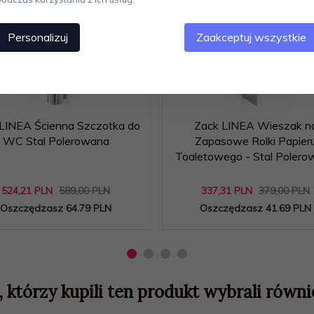
ocja
-11
%
Promocja
-11
%
Personalizuj
Zaakceptuj wszystkie
LINEA Ścienna Szczotka do
Zack LINEA Wieszak n
WC Stal Polerowana
Zapasowe Rolki Papier
Toaletowego - Stal Polero
524,
21
PLN
589,00 PLN
337,
31
PLN
379,00 PLN
Oszczędzasz 64.79 PLN
Oszczędzasz 41.69 PLN
, którzy kupili ten produkt wybrali równie