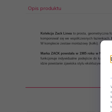
Opis produktu
Kolekcja Zack Linea
to prosta, geometryczna fo
komponował się we współczesnych łazienkach.
W komplecie zestaw montażowy (kołki). Numer k
Marka ZACK powstała w 1985 roku w Niemcz
funkcjonuje indywidualne podejście do każdego 
idzie powstanie zjawiska stylu ekskluzywnego. 