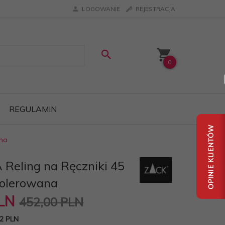
LOGOWANIE
REJESTRACJA
0
REGULAMIN
ana
 Reling na Ręczniki 45
Polerowana
LN
452,00 PLN
2 PLN