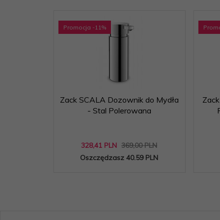
Promocja
-11
%
Prom
Zack SCALA Dozownik do Mydła
Zack
- Stal Polerowana
328,
41
PLN
369,00 PLN
Oszczędzasz 40.59 PLN