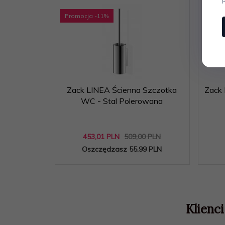
Promocja
-11
%
Prom
Zack LINEA Ścienna Szczotka
Zack 
WC - Stal Polerowana
453,
01
PLN
509,00 PLN
Oszczędzasz 55.99 PLN
Klienci