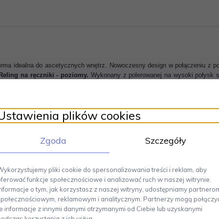
rma idealna do ascetycznych wnętrz. Nowoczesny design w połączeniu z pol
Reling na ręczniki - poziomy.
Wykonany z polerowanej na wysoki połysk st
atalogowy: 40033
ech
i jest dziś jednym ze światowych liderów dystrybucji produktów wyposażen
Ustawienia plików cookies
projektu. Postawienie na bardzo ograniczoną ilość form i materiałów, pozw
Produkty ZACK to prosta, czasami minimalistyczna forma, która doskonale w
Zgoda
Szczegóły
Wykorzystujemy pliki cookie do spersonalizowania treści i reklam, aby
oferować funkcje społecznościowe i analizować ruch w naszej witrynie.
Polecamy
Informacje o tym, jak korzystasz z naszej witryny, udostępniamy partnero
społecznościowym, reklamowym i analitycznym. Partnerzy mogą połączy
te informacje z innymi danymi otrzymanymi od Ciebie lub uzyskanymi
podczas korzystania z ich usług.