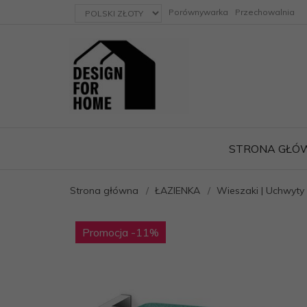
currency_h
Porównywarka
Przechowalnia
STRONA GŁÓ
Strona główna
ŁAZIENKA
Wieszaki | Uchwyty 
ację
Promocja
-11
%