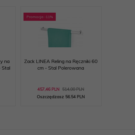
Promocja
-11
%
y na
Zack LINEA Reling na Ręczniki 60
Blomus MEN
 Stal
cm - Stal Polerowana
Toaletow
Wysoka 
457,
46
PLN
514,00 PLN
Oszczędzasz 56.54 PLN