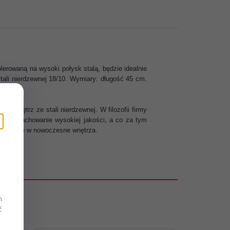
erowaną na wysoki połysk stalą, będzie idealnie
ali nierdzewnej 18/10. Wymiary: długość 45 cm.
ia wnętrz ze stali nierdzewnej. W filozofii firmy
ala na zachowanie wysokiej jakości, a co za tym
pisuje się w nowoczesne wnętrza.
m
ć