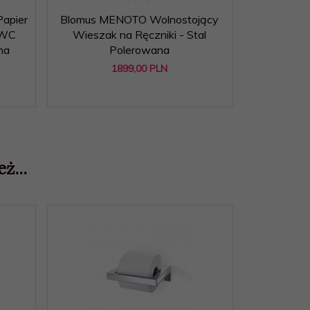
apier
Blomus MENOTO Wolnostojący
Blomus M
 WC
Wieszak na Ręczniki - Stal
Chust
na
Polerowana
1899,
00
PLN
ż...