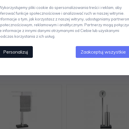
nia wnętrz projektowanych przez sks designe. Jest ona dziś znana w kilk
Wykorzystujemy pliki cookie do spersonalizowania treści i reklam, aby
ausowskich trendów. Tworzenie według zasady "forms follow function" je
oferować funkcje społecznościowe i analizować ruch w naszej witrynie.
ne figury, brak zdobień i ornamentów. Dekoracyjność produktów to niewątpl
Informacje o tym, jak korzystasz z naszej witryny, udostępniamy partnero
ty formy z jednoczesnym podkreśleniem ich praktyczności. W przypadku B
społecznościowym, reklamowym i analitycznym. Partnerzy mogą połączy
k ze stylistycznym chłodem. Hasło „Living Function” wyznacza cel, okre
te informacje z innymi danymi otrzymanymi od Ciebie lub uzyskanymi
wą formą, ale też profesjonalnym wykonaniem i wykończeniem.
podczas korzystania z ich usług.
Personalizuj
Zaakceptuj wszystkie
Polecamy