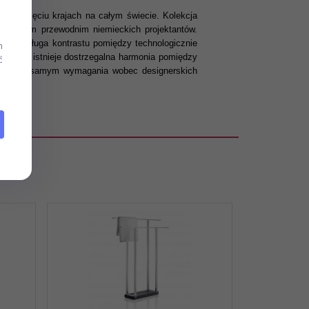
udziesięciu krajach na całym świecie. Kolekcja
st nurtem przewodnim niemieckich projektantów.
iwa zasługa kontrastu pomiędzy technologicznie
m
lomusa istnieje dostrzegalna harmonia pomiędzy
ć
ślając tym samym wymagania wobec designerskich