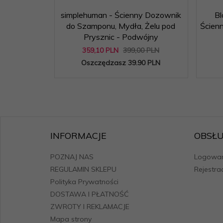
simplehuman - Ścienny Dozownik
B
do Szamponu, Mydła, Żelu pod
Ścienn
Prysznic - Podwójny
359,
10
PLN
399,00 PLN
Oszczędzasz 39.90 PLN
INFORMACJE
OBSŁU
POZNAJ NAS
Logowan
REGULAMIN SKLEPU
Rejestra
Polityka Prywatności
DOSTAWA I PŁATNOŚĆ
ZWROTY I REKLAMACJE
Mapa strony