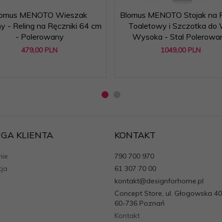
lomus MENOTO Wieszak
Blomus MENOTO Stojak na P
y - Reling na Ręczniki 64 cm
Toaletowy i Szczotka do
- Polerowany
Wysoka - Stal Polerowa
479,
00
PLN
1049,
00
PLN
GA KLIENTA
KONTAKT
ie
790 700 970
cja
61 307 70 00
kontakt@designforhome.pl
Concept Store, ul. Głogowska 40
60-736 Poznań
Kontakt