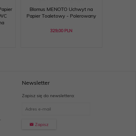
apier
Blomus MENOTO Uchwyt na
Blomus ME
 WC
Papier Toaletowy - Polerowany
Wieszak na 
na
329,
00
PLN
Newsletter
Zapisz się do newslettera:
,
Zapisz