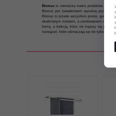
Blomus
to niemiecka marka produktów wyposaże
Blomus jest świadectwem wysokiej pozycji bauh
Blomus to przede wszystkim proste, geometrycz
okiełznanym metalem, a zamiłowaniem do prosto
formą, a funkcją, która nie kojarzy się jedna
rozwiązań, które odznaczają się nie tylko cieka