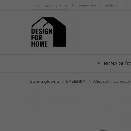
currency_h
Porównywarka
Przechowalnia
STRONA GŁÓ
Strona główna
ŁAZIENKA
Wieszaki | Uchwyty 
ację