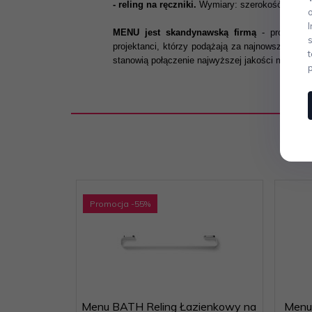
- reling na ręczniki.
Wymiary: szerokość 60 cm, 
MENU jest skandynawską firmą
- producente
projektanci, którzy podążają za najnowszymi t
stanowią połączenie najwyższej jakości materiał
Promocja
-55
%
Menu BATH Reling Łazienkowy na
Menu