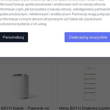
gł. 7 cm, wys. 3,5 cm. Wykonanie: lakierowane proszkowo aluminium.
oferować funkcje społecznościowe i analizować ruch w naszej witrynie.
Informacje o tym, jak korzystasz z naszej witryny, udostępniamy partnero
m ekskluzywnych i oryginalnych elementów wystroju wnętrz oraz przed
społecznościowym, reklamowym i analitycznym. Partnerzy mogą połączy
rendami, tworzą niepowtarzalne, a zarazem klasyczne formy, które idealnie
te informacje z innymi danymi otrzymanymi od Ciebie lub uzyskanymi
ów z niemal idealną precyzją wykonania.
podczas korzystania z ich usług.
Personalizuj
Zaakceptuj wszystkie
Polecamy
 BATH Kubek - Pojemnik na
Menu BATH Drabinka Łazie