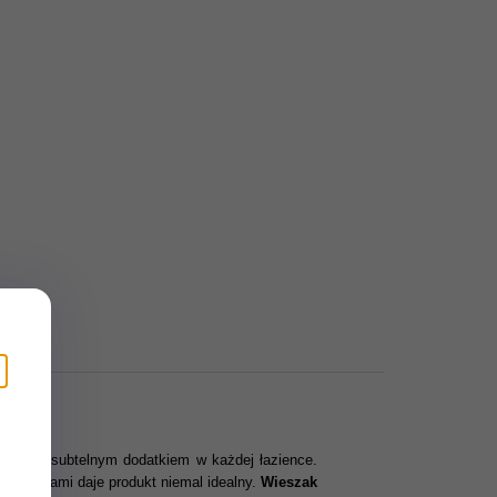
ęknym i subtelnym dodatkiem w każdej łazience.
materiałami daje produkt niemal idealny.
Wieszak