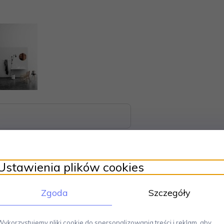
Ustawienia plików cookies
Zgoda
Szczegóły
kcja z minimalistycznymi liniami.
Prosta i przemyślana forma będzie pi
 oddaję istotę skandynawskiej prostoty, co w połączeniu z wysokiej jakości 
Wykorzystujemy pliki cookie do spersonalizowania treści i reklam, aby