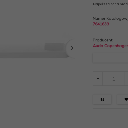
Najniższa cena produ
Numer Katalogow
7641639
Producent:
Audo Copenhage