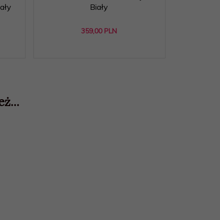
iały
Biały
Toaleto
359,
00
PLN
ż...