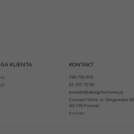
GA KLIENTA
KONTAKT
ie
790 700 970
cja
61 307 70 00
kontakt@designforhome.pl
Concept Store, ul. Głogowska 40
60-736 Poznań
Kontakt