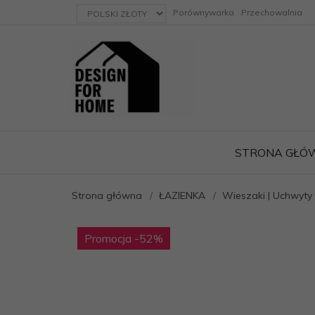
currency_h
Porównywarka
Przechowalnia
STRONA GŁÓ
Strona główna
ŁAZIENKA
Wieszaki | Uchwyty 
ację
Promocja
-52
%