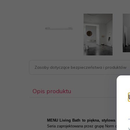
Zasoby dotyczące bezpieczeństwa i produktów
Opis produktu
MENU Living Bath to piękna, stylowa konstru
Seria zaprojektowana przez grupę Norm doskonale