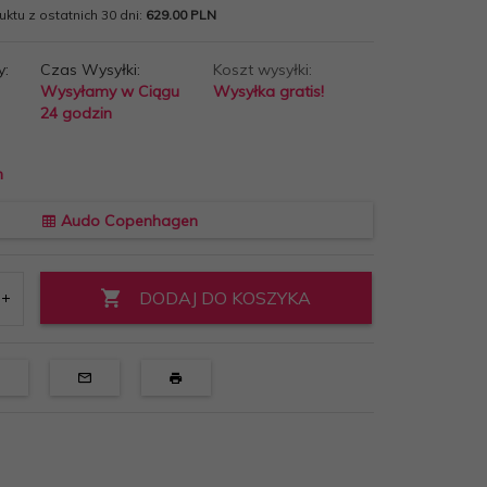
ktu z ostatnich 30 dni:
629.00 PLN
y:
Czas Wysyłki:
Koszt wysyłki:
Wysyłamy w Ciągu
Wysyłka gratis!
24 godzin
n
Audo Copenhagen
DODAJ DO KOSZYKA