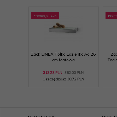
Promocja
-11
%
Prom
Zack LINEA Półka Łazienkowa 26
Zac
cm Matowa
Toal
313,
28
PLN
352,00 PLN
Oszczędzasz 38.72 PLN