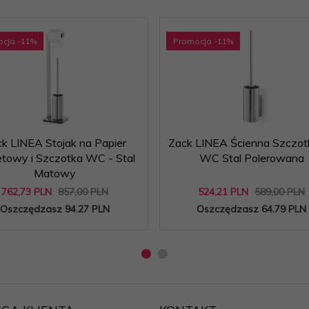
ocja
-11
%
Promocja
-11
%
k LINEA Stojak na Papier
Zack LINEA Ścienna Szczot
etowy i Szczotka WC - Stal
WC Stal Polerowana
Matowy
762,
73
PLN
857,00 PLN
524,
21
PLN
589,00 PLN
Oszczędzasz 94.27 PLN
Oszczędzasz 64.79 PLN