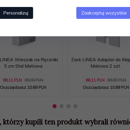
Personalizuj
Zaakceptuj wszystkie
ocja
-11
%
Promocja
-11
%
LINEA Wieszak na Ręczniki
Zack LINEA Adapter do Kleju
5 cm Stal Matowa
Matowa 2 szt.
88,
11
PLN
99,00 PLN
88,
11
PLN
99,00 PLN
Oszczędzasz 10.89 PLN
Oszczędzasz 10.89 PLN
, którzy kupili ten produkt wybrali równie