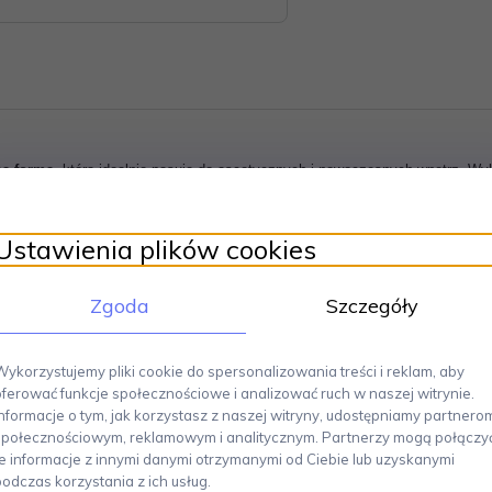
ną formą
, która idealnie pasuje do ascetycznych i nowoczesnych wnętrz. W
 Jej nowoczesny design sprawia, że elementy kolekcji Linea świetnie kompon
Ustawienia plików cookies
Zgoda
Szczegóły
Wykorzystujemy pliki cookie do spersonalizowania treści i reklam, aby
oferować funkcje społecznościowe i analizować ruch w naszej witrynie.
Informacje o tym, jak korzystasz z naszej witryny, udostępniamy partnero
społecznościowym, reklamowym i analitycznym. Partnerzy mogą połączy
Polecamy
te informacje z innymi danymi otrzymanymi od Ciebie lub uzyskanymi
podczas korzystania z ich usług.