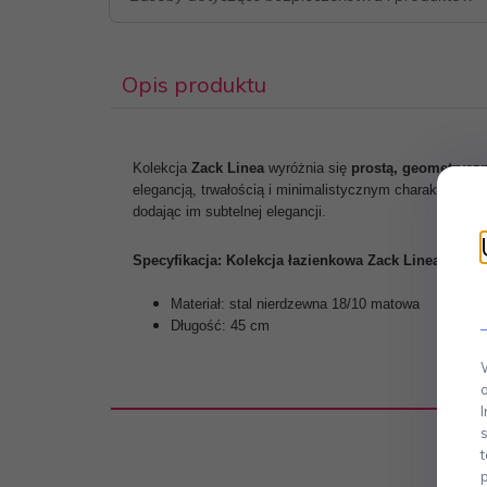
Opis produktu
Kolekcja
Zack Linea
wyróżnia się
prostą, geometrycz
elegancją, trwałością i minimalistycznym charakterem.
dodając im subtelnej elegancji.
Specyfikacja: Kolekcja łazienkowa Zack Linea
Materiał: stal nierdzewna 18/10 matowa
Długość: 45 cm