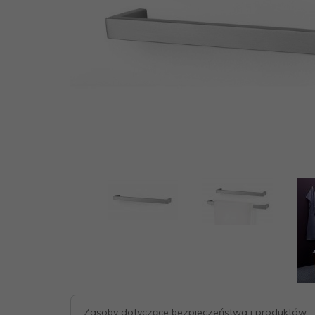
.pl
Zasoby dotyczące bezpieczeństwa i produktów