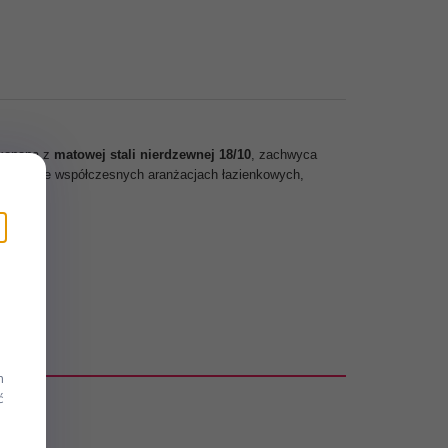
ykonana z
matowej stali nierdzewnej 18/10
, zachwyca
ują się we współczesnych aranżacjach łazienkowych,
m
ć