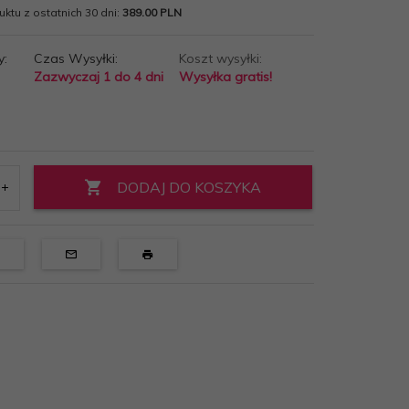
ktu z ostatnich 30 dni:
389.00 PLN
y:
Czas Wysyłki:
Koszt wysyłki:
Zazwyczaj 1 do 4 dni
Wysyłka gratis!
DODAJ DO KOSZYKA