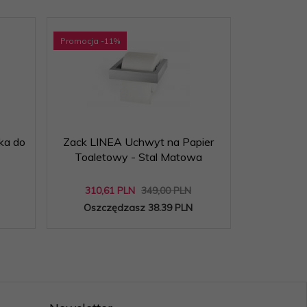
Promocja
-11
%
ka do
Zack LINEA Uchwyt na Papier
Alessi BI
Toaletowy - Stal Matowa
Łazi
310,
61
PLN
349,00 PLN
Oszczędzasz 38.39 PLN