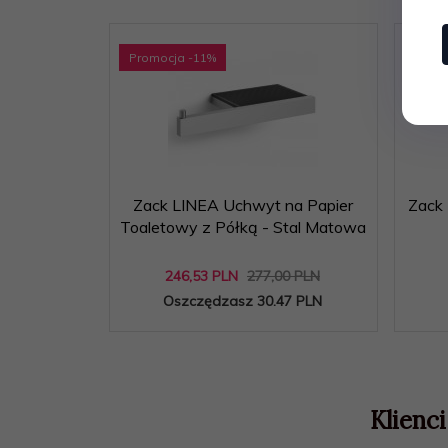
Promocja
-11
%
Prom
Zack LINEA Uchwyt na Papier
Zack 
Toaletowy z Półką - Stal Matowa
246,
53
PLN
277,00 PLN
Oszczędzasz 30.47 PLN
Klienci