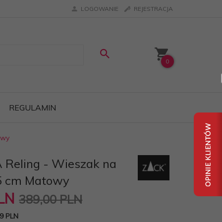
LOGOWANIE
REJESTRACJA
0
REGULAMIN
owy
 Reling - Wieszak na
45 cm Matowy
LN
389,00 PLN
9 PLN