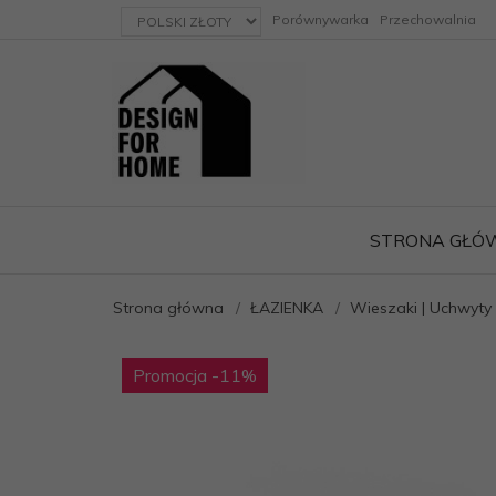
currency_h
Porównywarka
Przechowalnia
STRONA GŁÓ
Strona główna
ŁAZIENKA
Wieszaki | Uchwyty 
ację
Promocja
-11
%