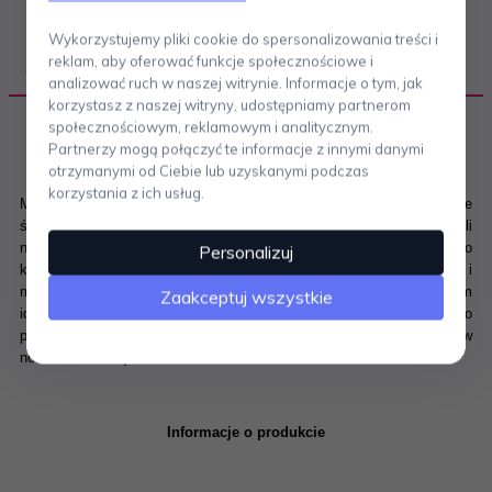
Wykorzystujemy pliki cookie do spersonalizowania treści i
reklam, aby oferować funkcje społecznościowe i
OPIS PRODUKTU
analizować ruch w naszej witrynie. Informacje o tym, jak
korzystasz z naszej witryny, udostępniamy partnerom
społecznościowym, reklamowym i analitycznym.
Partnerzy mogą połączyć te informacje z innymi danymi
otrzymanymi od Ciebie lub uzyskanymi podczas
korzystania z ich usług.
Marka ZACK powstała w 1985 roku w Niemczech i jest dziś jednym ze
światowych liderów dystrybucji produktów wyposażenia wnętrz ze stali
nierdzewnej. W filozofii firmy funkcjonuje indywidualne podejście do
Personalizuj
każdego projektu. Postawienie na bardzo ograniczoną ilość form i
materiałów, pozwala na zachowanie wysokiej jakości, a co za tym
Zaakceptuj wszystkie
idzie powstanie zjawiska stylu ekskluzywnego. Produkty ZACK to
prosta, czasami minimalistyczna forma, która doskonale wpisuje się w
nowoczesne wnętrza.
Informacje o produkcie