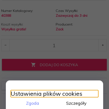
Numer Katalogowy:
Czas Wysyłki:
40388
Zazwyczaj do 3 dni
Koszt wysyłki:
Producent:
Wysyłka gratis!
Zack
DODAJ DO KOSZYKA
Ustawienia plików cookies
Zgoda
Szczegóły