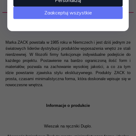
Personalizuj
OPIS PRODUKTU
Zaakceptuj wszystkie
Marka ZACK powstała w 1985 roku w Niemczech i jest dziś jednym ze
światowych liderów dystrybucji produktów wyposażenia wnętrz ze stali
nierdzewnej. W filozofii firmy funkcjonuje indywidualne podejście do
każdego projektu. Postawienie na bardzo ograniczoną ilość form i
materiałów, pozwala na zachowanie wysokiej jakości, a co za tym
idzie powstanie zjawiska stylu ekskluzywnego. Produkty ZACK to
prosta, czasami minimalistyczna forma, która doskonale wpisuje się w
nowoczesne wnętrza.
Informacje o produkcie
Wieszak na ręczniki Duplo.