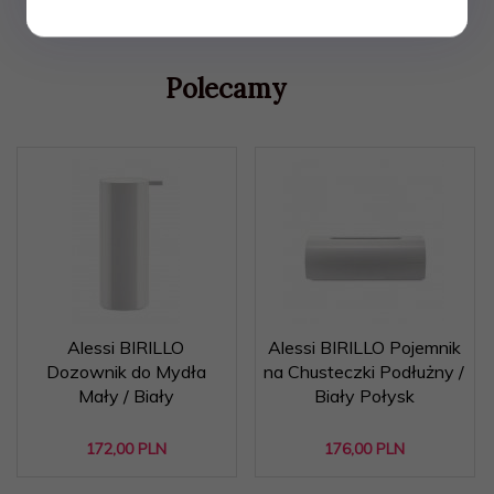
Polecamy
Alessi BIRILLO
Alessi BIRILLO Pojemnik
Dozownik do Mydła
na Chusteczki Podłużny /
Mały / Biały
Biały Połysk
172,
00
PLN
176,
00
PLN