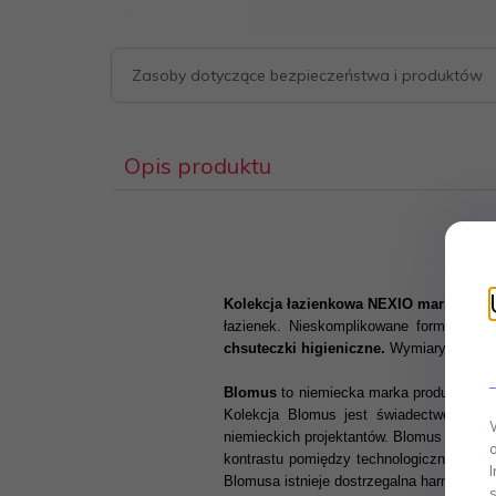
Zasoby dotyczące bezpieczeństwa i produktów
Opis produktu
Kolekcja łazienkowa NEXIO marki Blo
łazienek. Nieskomplikowane formy eleme
chsuteczki higieniczne.
Wymiary: 24 x 12
Blomus
to niemiecka marka produktów wyp
Kolekcja Blomus jest świadectwem wyso
niemieckich projektantów. Blomus to prze
kontrastu pomiędzy technologicznie oki
Blomusa istnieje dostrzegalna harmonia po