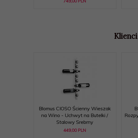
749,
00
PLN
Klienci
Blomus CIOSO Ścienny Wieszak
B
na Wino - Uchwyt na Butelki /
Rozpy
Stalowy Srebrny
449,
00
PLN