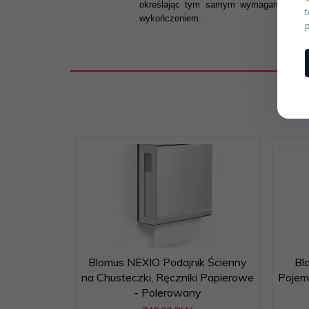
określając tym samym wymagania wobec 
wykończeniem.
Blomus NEXIO Podajnik Ścienny
Bl
na Chusteczki, Ręczniki Papierowe
Pojemn
- Polerowany