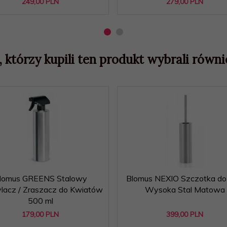
249,
00
PLN
279,
00
PLN
, którzy kupili ten produkt wybrali równie
lomus GREENS Stalowy
Blomus NEXIO Szczotka d
lacz / Zraszacz do Kwiatów
Wysoka Stal Matowa
500 ml
179,
00
PLN
399,
00
PLN