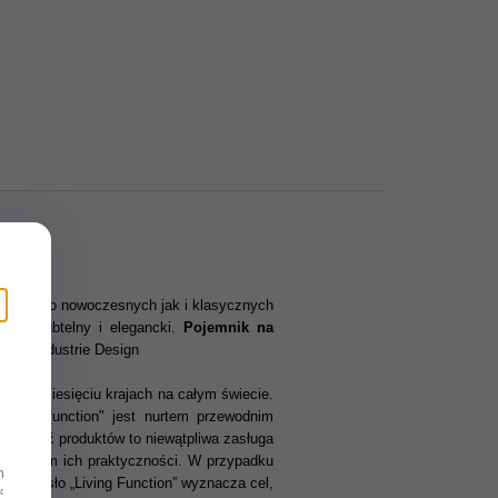
tyl zarówno nowoczesnych jak i klasycznych
śnie subtelny i elegancki.
Pojemnik na
Flöz Industrie Design
ilkudziesięciu krajach na całym świecie.
ollow function" jest nurtem przewodnim
acyjność produktów to niewątpliwa zasługa
eśleniem ich praktyczności. W przypadku
m
dem. Hasło „Living Function” wyznacza cel,
ć