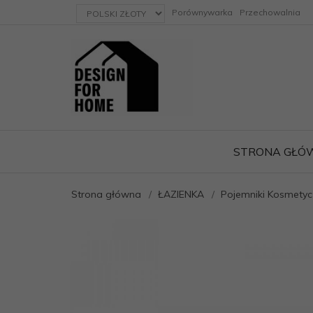
currency_h
Porównywarka
Przechowalnia
STRONA GŁÓ
Strona główna
ŁAZIENKA
Pojemniki Kosmety
ację