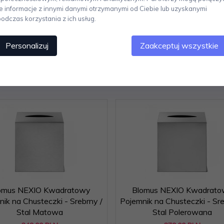
designerskich rozwiązań, które odznaczają się nie tylko ciekawą form
te informacje z innymi danymi otrzymanymi od Ciebie lub uzyskanymi
podczas korzystania z ich usług.
Personalizuj
Zaakceptuj wszystkie
Polecamy
omus NEXIO Kwadratowy
Blomus NEXIO Kwadrato
ik na Chusteczki - Srebrny /
Pojemnik na Chusteczki - Sre
Stal Matowa
Stal Polerowana