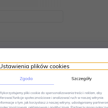
Ustawienia plików cookies
mus
to prosta seria o geometrycznych liniach, która świetnie wpisze się w s
ntów sprawiają, że ma ona charakter bardzo uniwersalny, choć jednocze
 cm, wysokość 7.5 cm. Wykonanie: stal nierdzewna 18/10 matowa. Projekt: 
Zgoda
Szczegóły
osażenia wnętrz projektowanych przez sks designe. Jest ona dziś znana w k
kiej pozycji bauhausowskich trendów. Tworzenie według zasady "forms f
Wykorzystujemy pliki cookie do spersonalizowania treści i reklam, aby
de wszystkim proste, geometryczne figury, brak zdobień i ornamentów. Dekor
oferować funkcje społecznościowe i analizować ruch w naszej witrynie.
ełznanym metalem, a zamiłowaniem do prostoty formy z jednoczesnym podkr
Informacje o tym, jak korzystasz z naszej witryny, udostępniamy partnero
między formą, a funkcją, która nie kojarzy się jednak ze stylistycznym chło
społecznościowym, reklamowym i analitycznym. Partnerzy mogą połączy