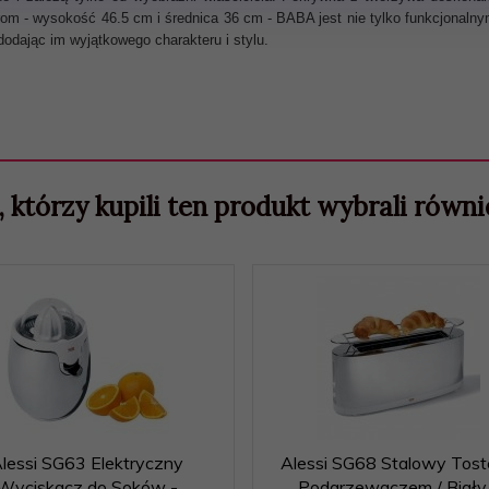
om - wysokość 46.5 cm i średnica 36 cm - BABA jest nie tylko funkcjonaln
dodając im wyjątkowego charakteru i stylu.
, którzy kupili ten produkt wybrali równie
lessi SG63 Elektryczny
Alessi SG68 Stalowy Tost
Wyciskacz do Soków -
Podgrzewaczem / Biały