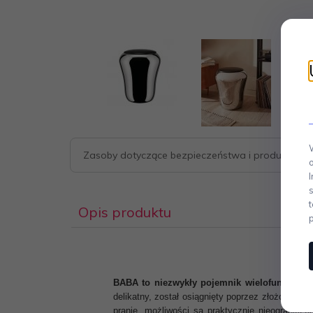
Zasoby dotyczące bezpieczeństwa i produktów
Opis produktu
BABA to niezwykły pojemnik wielofunkcyjny, 
delikatny, został osiągnięty poprzez złożony pr
pranie, możliwości są praktycznie nieograniczo