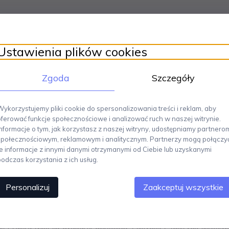
Ustawienia plików cookies
Zgoda
Szczegóły
Wykorzystujemy pliki cookie do spersonalizowania treści i reklam, aby
oferować funkcje społecznościowe i analizować ruch w naszej witrynie.
Informacje o tym, jak korzystasz z naszej witryny, udostępniamy partnero
społecznościowym, reklamowym i analitycznym. Partnerzy mogą połączy
te informacje z innymi danymi otrzymanymi od Ciebie lub uzyskanymi
podczas korzystania z ich usług.
Personalizuj
Zaakceptuj wszystkie
który powstał dzięki projektowi Stefano Giovannoniego dla włoskiej m
oces produkcyjny, w którym forma jest wyginana z jednego kawałka stali. C
ne i zależą tylko od wyobraźni właściciela. Pokrywka z tworzywa doskonal