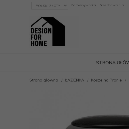
currency_h
Porównywarka
Przechowalnia
STRONA GŁÓ
Strona główna
ŁAZIENKA
Kosze na Pranie
ację