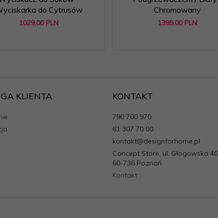
yciskarka do Cytrusów
Chromowany
1029,
00
PLN
1399,
00
PLN
GA KLIENTA
KONTAKT
ie
790 700 970
cja
61 307 70 00
kontakt@designforhome.pl
Concept Store, ul. Głogowska 40
60-736 Poznań
Kontakt