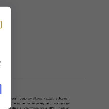
m
ć
arki Alessi.
Jego wyjątkowy kształt, subtelny i
hoć pierwotnie może być używany jako pojemnik na
e kontrastuje z polerowaną stalą 18/10, nadając