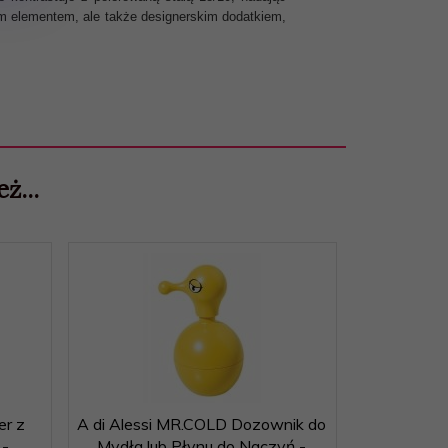
ym elementem, ale także designerskim dodatkiem,
ż...
er z
A di Alessi MR.COLD Dozownik do
 -
Mydła lub Płynu do Naczyń -