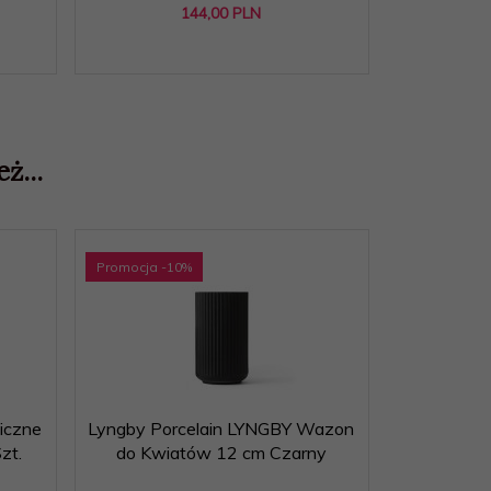
144,
00
PLN
ż...
Promocja
-10
%
Promocja
-1
iczne
Lyngby Porcelain LYNGBY Wazon
Lyngby Po
zt.
do Kwiatów 12 cm Czarny
do Kwi