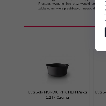
Prostota, wyraźne linie oraz wysoki stopień f
zdobywcami wiely prestiżowych nagród designers
Eva Solo NORDIC KITCHEN Miska
Eva S
1,2 l - Czarna