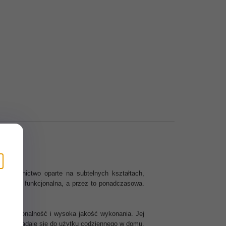
e wzornictwo oparte na subtelnych kształtach,
styczna i funkcjonalna, a przez to ponadczasowa.
 funkcjonalność i wysoka jakość wykonania. Jej
, który nadaje się do użytku codziennego w domu.