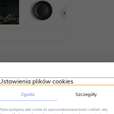
Ustawienia plików cookies
va solo doskonale nawiązuje do skandynawskiego stylu życia.
Prost
nie oddaje nordyckie podejście do życia. Seria Nordic Kitchen jest minimali
Zgoda
Szczegóły
ymiary: średnica 20 cm. Można myć w zmywarce.
ynawski design.
Produkty sygnowane tą marką cechuje estetyczny wygląd,
Wykorzystujemy pliki cookie do spersonalizowania treści i reklam, aby
stąpił na początku lat 50-tych XX wieku. Produkty Eva Solo to duński design