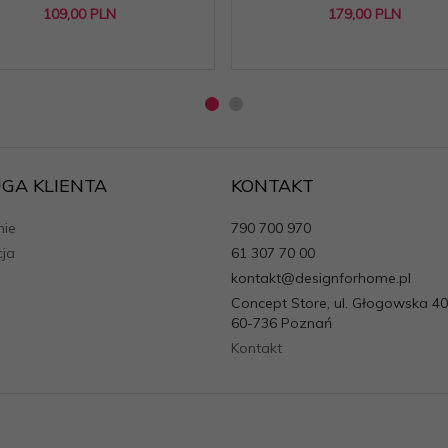
109,
00
PLN
179,
00
PLN
GA KLIENTA
KONTAKT
ie
790 700 970
cja
61 307 70 00
kontakt@designforhome.pl
Concept Store, ul. Głogowska 40
60-736 Poznań
Kontakt