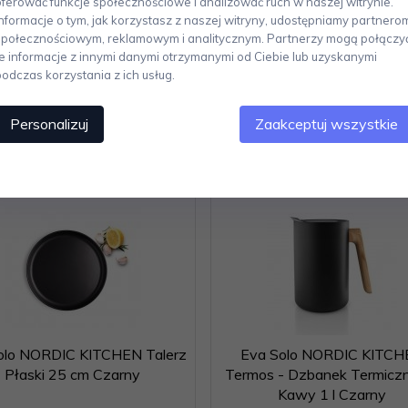
oferować funkcje społecznościowe i analizować ruch w naszej witrynie.
unkcjonalności to cechy charakterystyczne produktów w kolekcji. Marka 
Informacje o tym, jak korzystasz z naszej witryny, udostępniamy partnero
kich.
społecznościowym, reklamowym i analitycznym. Partnerzy mogą połączy
te informacje z innymi danymi otrzymanymi od Ciebie lub uzyskanymi
podczas korzystania z ich usług.
Personalizuj
Zaakceptuj wszystkie
Polecamy
olo NORDIC KITCHEN Talerz
Eva Solo NORDIC KITCH
Płaski 25 cm Czarny
Termos - Dzbanek Termicz
Kawy 1 l Czarny