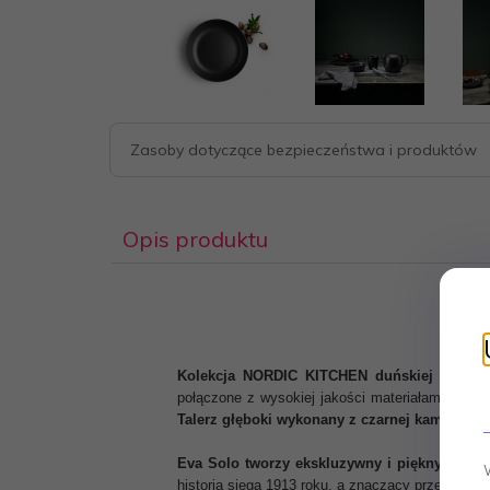
Zasoby dotyczące bezpieczeństwa i produktów
Opis produktu
Kolekcja NORDIC KITCHEN duńskiej marki E
połączone z wysokiej jakości materiałami, ideal
Talerz głęboki wykonany z czarnej kamionki.
W
Eva Solo tworzy ekskluzywny i piękny skand
historia sięga 1913 roku, a znaczący przełom na