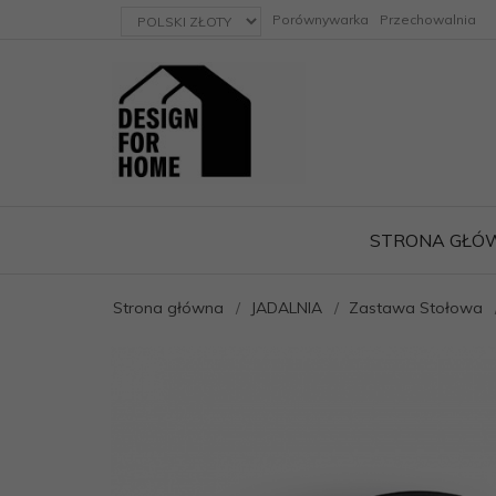
currency_h
Porównywarka
Przechowalnia
STRONA GŁÓ
Strona główna
JADALNIA
Zastawa Stołowa
ację