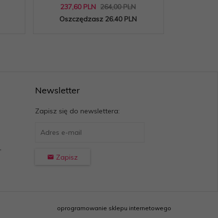
237,
60
PLN
264,00 PLN
280,
8
Oszczędzasz 26.40 PLN
Oszcz
Newsletter
Zapisz się do newslettera:
,
Zapisz
oprogramowanie sklepu internetowego