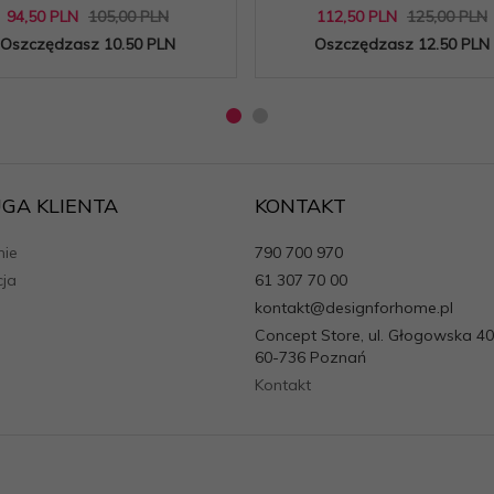
94,
50
PLN
105,00 PLN
112,
50
PLN
125,00 PLN
Oszczędzasz 10.50 PLN
Oszczędzasz 12.50 PLN
GA KLIENTA
KONTAKT
ie
790 700 970
cja
61 307 70 00
kontakt@designforhome.pl
Concept Store, ul. Głogowska 40
60-736 Poznań
Kontakt