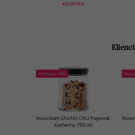
432,
00
PLN
Klienci
Promocja
-10
%
Prom
Rosendahl GRAND CRU Pojemnik
Rose
Kuchenny 750 ml