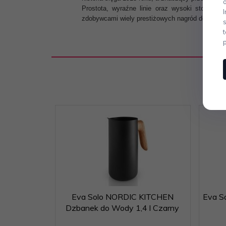
Prostota, wyraźne linie oraz wysoki stopień f
zdobywcami wiely prestiżowych nagród designers
Eva Solo NORDIC KITCHEN
Eva S
Dzbanek do Wody 1,4 l Czarny