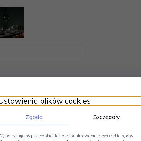
Ustawienia plików cookies
va solo doskonale nawiązuje do skandynawskiego stylu życia.
Prost
nie oddaje nordyckie podejście do życia. Seria Nordic Kitchen jest minimali
Zgoda
Szczegóły
miary: średnica 21 cm. Można myć w zmywarce.
ynawski design.
Produkty sygnowane tą marką cechuje estetyczny wygląd,
Wykorzystujemy pliki cookie do spersonalizowania treści i reklam, aby
stąpił na początku lat 50-tych XX wieku. Produkty Eva Solo to duński design