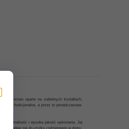
e wzornictwo oparte na subtelnych kształtach,
styczna i funkcjonalna, a przez to ponadczasowa.
 funkcjonalność i wysoka jakość wykonania. Jej
, który nadaje się do użytku codziennego w domu.