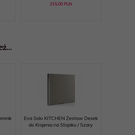
215,
00
PLN
ż...
emnik
Eva Solo KITCHEN Zestaw Desek
Blomus NER
do Krojenia na Stojaku / Szary
do Kawy 