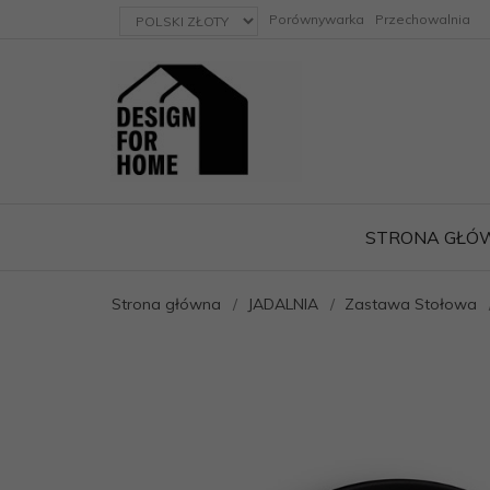
currency_h
Porównywarka
Przechowalnia
STRONA GŁÓ
Strona główna
JADALNIA
Zastawa Stołowa
ację