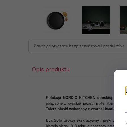
Zasoby dotyczące bezpieczeństwa i produktów
Opis produktu
Kolekcja NORDIC KITCHEN duńskiej marki E
połączone z wysokiej jakości materiałami, ideal
Talerz płaski wykonany z czarnej kamionki.
Wy
Eva Solo tworzy ekskluzywny i piękny skand
historia sięga 1913 roku, a znaczący przełom na