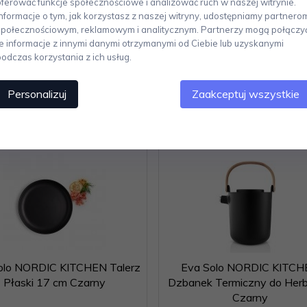
oferować funkcje społecznościowe i analizować ruch w naszej witrynie.
unkcjonalności to cechy charakterystyczne produktów w kolekcji. Marka 
Informacje o tym, jak korzystasz z naszej witryny, udostępniamy partnero
kich.
społecznościowym, reklamowym i analitycznym. Partnerzy mogą połączy
te informacje z innymi danymi otrzymanymi od Ciebie lub uzyskanymi
podczas korzystania z ich usług.
Personalizuj
Zaakceptuj wszystkie
Polecamy
olo NORDIC KITCHEN Talerz
Eva Solo NORDIC KITCH
Płaski 17 cm Czarny
Dzbanek Termiczny do Herb
Czarny