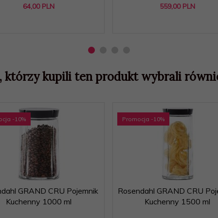
64,
00
PLN
559,
00
PLN
, którzy kupili ten produkt wybrali równie
ocja
-10
%
Promocja
-10
%
ndahl GRAND CRU Pojemnik
Rosendahl GRAND CRU Poj
Kuchenny 1000 ml
Kuchenny 1500 ml