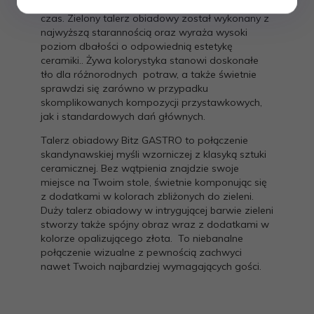
posiłku oraz uprzyjemnia spędzony przy nim
czas. Zielony talerz obiadowy został wykonany z
najwyższą starannością oraz wyraża wysoki
poziom dbałości o odpowiednią estetykę
ceramiki.. Żywa kolorystyka stanowi doskonałe
tło dla różnorodnych potraw, a także świetnie
sprawdzi się zarówno w przypadku
skomplikowanych kompozycji przystawkowych,
jak i standardowych dań głównych.
Talerz obiadowy Bitz GASTRO to połączenie
skandynawskiej myśli wzorniczej z klasyką sztuki
ceramicznej. Bez wątpienia znajdzie swoje
miejsce na Twoim stole, świetnie komponując się
z dodatkami w kolorach zbliżonych do zieleni.
Duży talerz obiadowy w intrygującej barwie zieleni
stworzy także spójny obraz wraz z dodatkami w
kolorze opalizującego złota. To niebanalne
połączenie wizualne z pewnością zachwyci
nawet Twoich najbardziej wymagających gości.