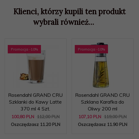
Klienci, którzy kupili ten produkt
wybrali również...
Promocja
-10
%
Promocja
-10
%
Rosendahl GRAND CRU
Rosendahl GRAND CRU
Szklanki do Kawy Latte
Szklana Karafka do
370 ml 4 Szt.
Oliwy 200 ml
100,
80
PLN
112,00 PLN
107,
10
PLN
119,00 PLN
Oszczędzasz 11.20 PLN
Oszczędzasz 11.90 PLN