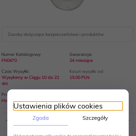
Zasoby dotyczące bezpieczeństwa i produktów
Numer Katalogowy:
Gwarancja:
FN0470
24 miesiące
Czas Wysyłki:
Koszt wysyłki od:
Wysyłamy w Ciągu 10 do 21
15.00 PLN
dni
Producent:
House Doctor
Ustawienia plików cookies
Zgoda
Szczegóły
Wykorzystujemy pliki cookie do spersonalizowania treści i