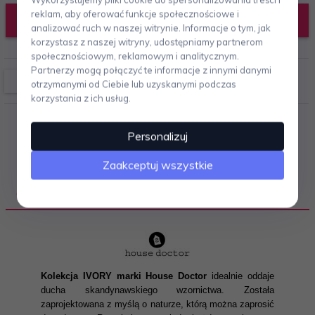
reklam, aby oferować funkcje społecznościowe i
DODAJ DO KOSZYKA
analizować ruch w naszej witrynie. Informacje o tym, jak
korzystasz z naszej witryny, udostępniamy partnerom
społecznościowym, reklamowym i analitycznym.
Partnerzy mogą połączyć te informacje z innymi danymi
otrzymanymi od Ciebie lub uzyskanymi podczas
korzystania z ich usług.
Personalizuj
Zaakceptuj wszystkie
OPIS PRODUKTU
Kolekcja IVORY marki House Doctor
idealnie oddaje
ducha skandynawskiego wzornictwa. Została
zaprojektowana z myślą o naturze, którą można zaprosić