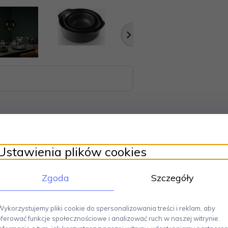
Ustawienia plików cookies
Zgoda
Szczegóły
va solo doskonale nawiązuje do skandynawskiego stylu życia.
Prost
nie oddaje nordyckie podejście do życia. Seria Nordic Kitchen jest minimali
średnica 30 cm, wys. 4 cm, pojemność 2 l. Można myć w zmywarce.
Wykorzystujemy pliki cookie do spersonalizowania treści i reklam, aby
oferować funkcje społecznościowe i analizować ruch w naszej witrynie.
ynawski design.
Produkty sygnowane tą marką cechuje estetyczny wygląd,