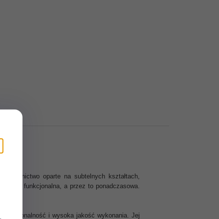
e wzornictwo oparte na subtelnych kształtach,
styczna i funkcjonalna, a przez to ponadczasowa.
 funkcjonalność i wysoka jakość wykonania. Jej