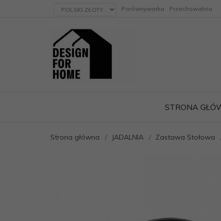
currency_h
Porównywarka
Przechowalnia
STRONA GŁÓ
Strona główna
JADALNIA
Zastawa Stołowa
ację