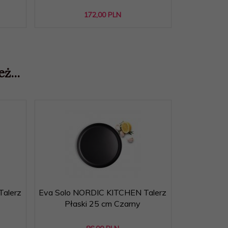
172,
00
PLN
ż...
Talerz
Eva Solo NORDIC KITCHEN Talerz
Eva Solo N
Płaski 25 cm Czarny
Płas