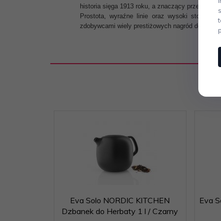
historia sięga 1913 roku, a znaczący przełom na
Prostota, wyraźne linie oraz wysoki stopień f
zdobywcami wiely prestiżowych nagród designers
Eva Solo NORDIC KITCHEN
Eva S
Dzbanek do Herbaty 1 l / Czarny