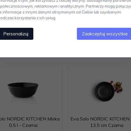
Informacje o tym, jak korzystasz z naszej witryny, udostępniamy partnero
stąpił na początku lat 50-tych XX wieku. Produkty Eva Solo to duński design
społecznościowym, reklamowym i analitycznym. Partnerzy mogą połączy
unkcjonalności to cechy charakterystyczne produktów w kolekcji. Marka 
te informacje z innymi danymi otrzymanymi od Ciebie lub uzyskanymi
kich.
podczas korzystania z ich usług.
Personalizuj
Zaakceptuj wszystkie
Polecamy
olo NORDIC KITCHEN Miska
Eva Solo NORDIC KITCHEN 
0,5 l - Czarna
13,5 cm Czarna