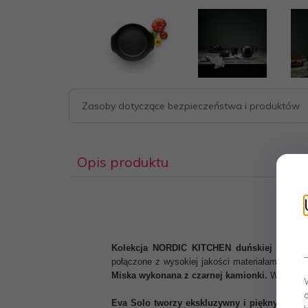
Zasoby dotyczące bezpieczeństwa i produktów
Opis produktu
Kolekcja NORDIC KITCHEN duńskiej marki E
połączone z wysokiej jakości materiałami, ideal
Miska wykonana z czarnej kamionki.
Wymiary: 
Eva Solo tworzy ekskluzywny i piękny skand