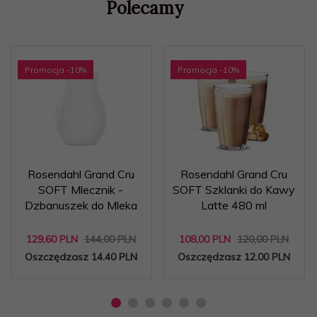
Polecamy
Promocja
-10
%
Promocja
-10
%
Rosendahl Grand Cru
Rosendahl Grand Cru
SOFT Mlecznik -
SOFT Szklanki do Kawy
Dzbanuszek do Mleka
Latte 480 ml
129,
60
PLN
144,00 PLN
108,
00
PLN
120,00 PLN
Oszczędzasz 14.40 PLN
Oszczędzasz 12.00 PLN