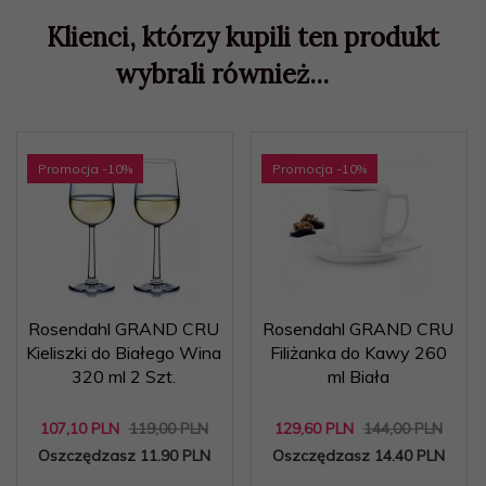
Klienci, którzy kupili ten produkt
wybrali również...
Promocja
-10
%
Promocja
-10
%
Rosendahl GRAND CRU
Rosendahl GRAND CRU
Kieliszki do Białego Wina
Filiżanka do Kawy 260
320 ml 2 Szt.
ml Biała
107,
10
PLN
119,00 PLN
129,
60
PLN
144,00 PLN
Oszczędzasz 11.90 PLN
Oszczędzasz 14.40 PLN