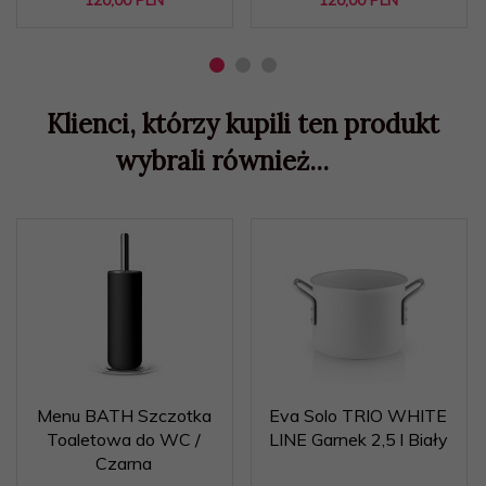
120,
00
PLN
120,
00
PLN
Klienci, którzy kupili ten produkt
wybrali również...
Menu BATH Szczotka
Eva Solo TRIO WHITE
Toaletowa do WC /
LINE Garnek 2,5 l Biały
Czarna