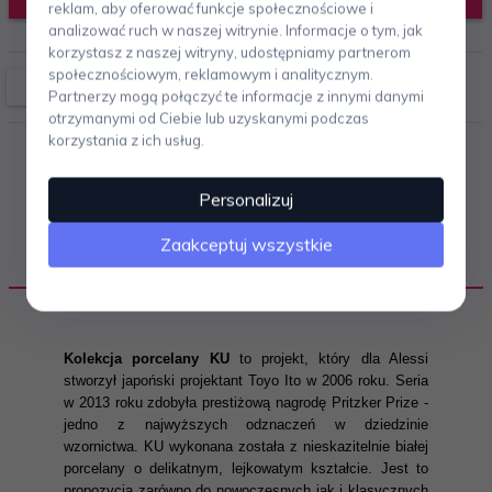
reklam, aby oferować funkcje społecznościowe i
analizować ruch w naszej witrynie. Informacje o tym, jak
korzystasz z naszej witryny, udostępniamy partnerom
społecznościowym, reklamowym i analitycznym.
Partnerzy mogą połączyć te informacje z innymi danymi
otrzymanymi od Ciebie lub uzyskanymi podczas
korzystania z ich usług.
Personalizuj
Zaakceptuj wszystkie
OPIS PRODUKTU
Kolekcja porcelany KU
to projekt, który dla Alessi
stworzył japoński projektant Toyo Ito w 2006 roku. Seria
w 2013 roku zdobyła prestiżową nagrodę Pritzker Prize -
jedno z najwyższych odznaczeń w dziedzinie
wzornictwa. KU wykonana została z nieskazitelnie białej
porcelany o delikatnym, lejkowatym kształcie. Jest to
propozycja zarówno do nowoczesnych jak i klasycznych