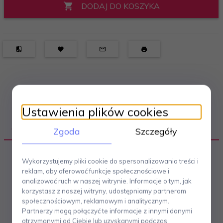
DODAJ DO KOSZYKA
Ustawienia plików cookies
OPIS PRODUKTU
Zgoda
Szczegóły
Kolekcja Moomin marki Arabia Finland
pozwoli
Wykorzystujemy pliki cookie do spersonalizowania treści i
przenieść zarówno dzieci jak i dorosłych w magiczny
reklam, aby oferować funkcje społecznościowe i
świat bohaterów Doliny Muminków - miejsca znanego z
analizować ruch w naszej witrynie. Informacje o tym, jak
książek fińskiej pisarki Tove Jansson. Seria Moomin
korzystasz z naszej witryny, udostępniamy partnerom
niezwykle wiernie odwzorowuje bohaterów, kolory i
społecznościowym, reklamowym i analitycznym.
scenki tej ponadczasowej bajki.
Kubek Muminki
Partnerzy mogą połączyć te informacje z innymi danymi
wykonany został z wysokiej jakości porcelany.
otrzymanymi od Ciebie lub uzyskanymi podczas