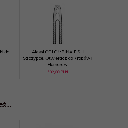
i do
Alessi COLOMBINA FISH
Alessi CO
Szczypce, Otwieracz do Krabów i
do Ost
Homarów
392,
00
PLN
ż...