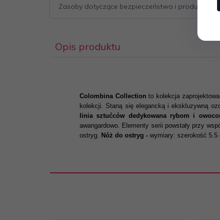
Zasoby dotyczące bezpieczeństwa i produktów
Opis produktu
Colombina Collection
to kolekcja zaprojektowa
kolekcji. Staną się elegancką i ekskluzywną oz
linia sztućców dedykowana rybom i owoc
awangardowo. Elementy serii powstały przy wspó
ostryg.
Nóż do ostryg -
wymiary: szerokość 5.5 