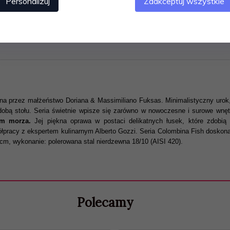
Personalizuj
Zaakceptuj wszystkie
na przez małżeństwo Doriana & Massimiliano Fuksas. Minimalistyczny urok, l
dobą stołu. Seria świetnie wpisze się zarówno w nowoczesne i surowe wnęt
om morza.
Jej piękna oprawa w postaci delikatnych łusek, które zdobią
łpracy z ekspertem kulinarnym Alberto Gozzi. Seria Colombina Fish doskonal
cm, wykonanie: polerowana stal nierdzewna 18/10 (AISI 420).
Polecamy