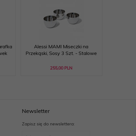
arafka
Alessi MAMI Miseczki na
Alessi
iwek
Przekąski, Sosy 3 Szt. - Stalowe
Pojemnik 
255,
00
PLN
Newsletter
Zapisz się do newslettera: