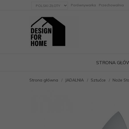
currency_h
Porównywarka
Przechowalnia
STRONA GŁÓ
Strona główna
JADALNIA
Sztućce
Noże St
ację