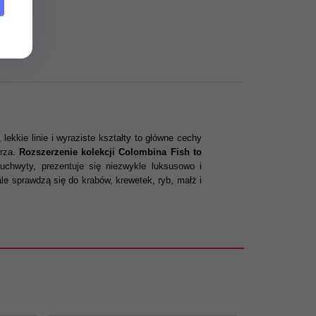
ekkie linie i wyraziste kształty to główne cechy
rza.
Rozszerzenie kolekcji Colombina Fish to
 uchwyty, prezentuje się niezwykle luksusowo i
e sprawdzą się do krabów, krewetek, ryb, małż i