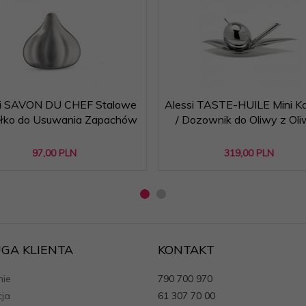
si SAVON DU CHEF Stalowe
Alessi TASTE-HUILE Mini K
łko do Usuwania Zapachów
/ Dozownik do Oliwy z Ol
97,
00
PLN
319,
00
PLN
GA KLIENTA
KONTAKT
ie
790 700 970
cja
61 307 70 00