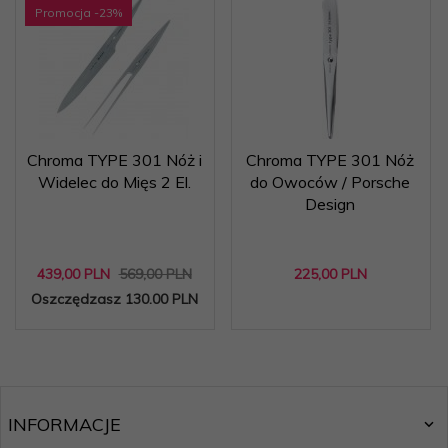
Promocja
-23
%
Chroma TYPE 301 Nóż i
Chroma TYPE 301 Nóż
Widelec do Mięs 2 El.
do Owoców / Porsche
Design
439,
00
PLN
569,00 PLN
225,
00
PLN
Oszczędzasz 130.00 PLN
INFORMACJE