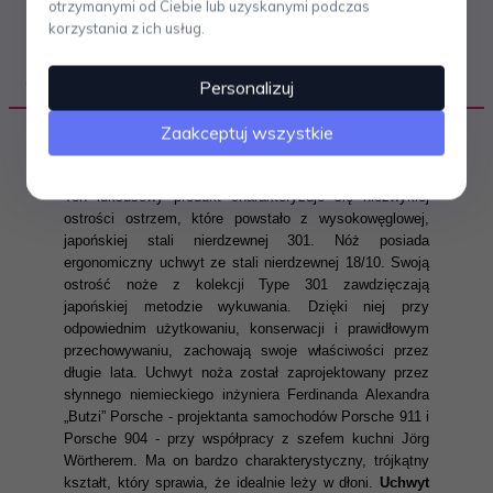
otrzymanymi od Ciebie lub uzyskanymi podczas
korzystania z ich usług.
OPIS PRODUKTU
Personalizuj
Zaakceptuj wszystkie
Nóż z kolekcji Type 301 japońskiej marki Chroma
został zaprojektowany przez samego F.A. Porsche.
Ten luksusowy produkt charakteryzuje się niezwykłej
ostrości ostrzem, które powstało z wysokowęglowej,
japońskiej stali nierdzewnej 301. Nóż posiada
ergonomiczny uchwyt ze stali nierdzewnej 18/10. Swoją
ostrość noże z kolekcji Type 301 zawdzięczają
japońskiej metodzie wykuwania. Dzięki niej przy
odpowiednim użytkowaniu, konserwacji i prawidłowym
przechowywaniu, zachowają swoje właściwości przez
długie lata. Uchwyt noża został zaprojektowany przez
słynnego niemieckiego inżyniera Ferdinanda Alexandra
„Butzi” Porsche - projektanta samochodów Porsche 911 i
Porsche 904 - przy współpracy z szefem kuchni Jörg
Wörtherem. Ma on bardzo charakterystyczny, trójkątny
kształt, który sprawia, że idealnie leży w dłoni.
Uchwyt