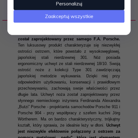
Personalizuj
OPIS PRODUKTU
Zaakceptuj wszystkie
Nóż z kolekcji Type 301 japońskiej marki Chroma
został zaprojektowany przez samego F.A. Porsche.
Ten luksusowy produkt charakteryzuje się niezwykłej
ostrości ostrzem, które powstało z wysokowęglowej,
japońskiej stali nierdzewnej 301. Nóż posiada
ergonomiczny uchwyt ze stali nierdzewnej 18/10. Swoją
ostrość noże z kolekcji Type 301 zawdzięczają
japońskiej metodzie wykuwania. Dzięki niej przy
odpowiednim użytkowaniu, konserwacji i prawidłowym
przechowywaniu, zachowają swoje właściwości przez
długie lata. Uchwyt noża został zaprojektowany przez
słynnego niemieckiego inżyniera Ferdinanda Alexandra
„Butzi” Porsche - projektanta samochodów Porsche 911 i
Porsche 904 - przy współpracy z szefem kuchni Jörg
Wörtherem. Ma on bardzo charakterystyczny, trójkątny
kształt, który sprawia, że idealnie leży w dłoni.
Uchwyt
jest niezwykle efektownie połączony z ostrzem za
pomocą metalowej „perły”, która jest elementem