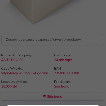
Zasoby dotyczące bezpieczeństwa i produktów
Numer Katalogowy:
Gwarancja:
AS-DU-CC-BE
24 miesiące
Czas Wysyłki:
EAN:
Wysyłamy w Ciągu 24 godzin
7350010861300
Koszt wysyłki od:
Producent:
15.00 PLN
Sjöstrand
Sjöstrand