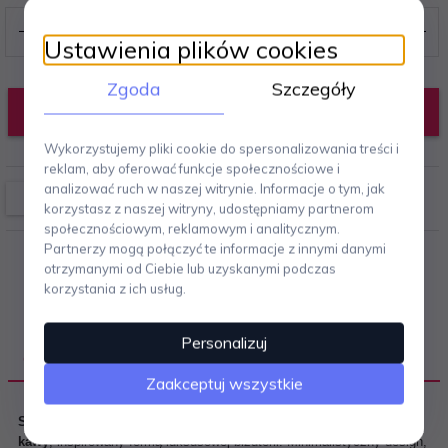
Ustawienia plików cookies
Zgoda
Szczegóły
DODAJ DO KOSZYKA
Wykorzystujemy pliki cookie do spersonalizowania treści i
reklam, aby oferować funkcje społecznościowe i
analizować ruch w naszej witrynie. Informacje o tym, jak
korzystasz z naszej witryny, udostępniamy partnerom
społecznościowym, reklamowym i analitycznym.
Partnerzy mogą połączyć te informacje z innymi danymi
otrzymanymi od Ciebie lub uzyskanymi podczas
korzystania z ich usług.
Personalizuj
OPIS PRODUKTU
Zaakceptuj wszystkie
Sjöstrand Capsule Case
to elegancki
pojemnik na kapsułki do
kawy
, inspirowany formą luksusowej biżuterii. Minimalistyczny design,