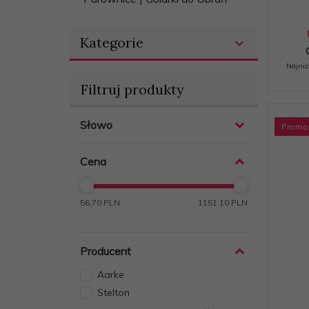
Kategorie
Najniż
Filtruj produkty
Słowo
Promo
Cena
56.70 PLN
1151.10 PLN
Producent
Aarke
Stelton