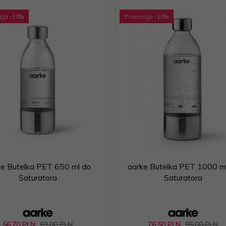
cja
-10
%
Promocja
-10
%
ke Butelka PET 650 ml do
aarke Butelka PET 1000 m
Saturatora
Saturatora
56,
70
PLN
63,00 PLN
76,
50
PLN
85,00 PLN