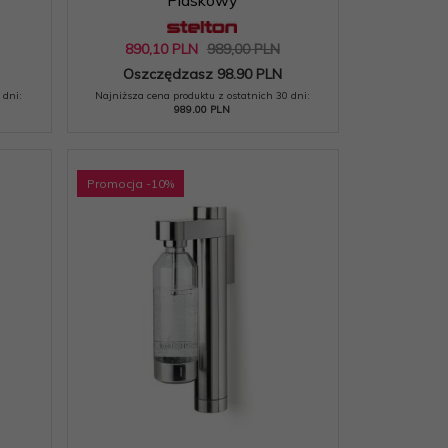
890,
10
PLN
989,00 PLN
Oszczędzasz 98.90 PLN
 dni:
Najniższa cena produktu z ostatnich 30 dni:
989.00 PLN
Promocja
-10
%