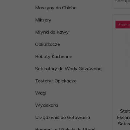
Sortuj 
.pl
Maszyny do Chleba
Miksery
Promo
Młynki do Kawy
Odkurzacze
Roboty Kuchenne
Saturatory do Wody Gazowanej
Tostery i Opiekacze
Wagi
Wyciskarki
Ste
Ekspr
Urządzenia do Gotowania
Satur
Parownice | Golarki do Ubrań