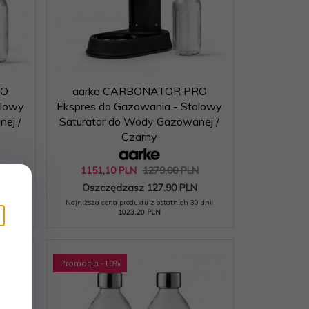
RO
aarke CARBONATOR PRO
alowy
Ekspres do Gazowania - Stalowy
ej /
Saturator do Wody Gazowanej /
Czarny
N
1151,
10
PLN
1279,00 PLN
Oszczędzasz 127.90 PLN
 dni:
Najniższa cena produktu z ostatnich 30 dni:
1023.20 PLN
Promocja
-10
%