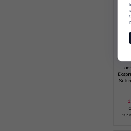
aa
Ekspr
Satur
1
O
Najniż