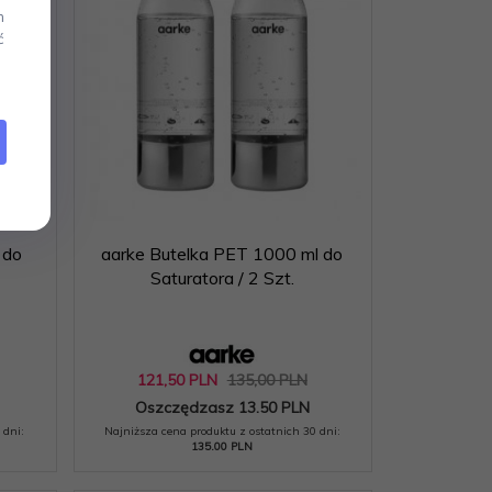
m
ć
 do
aarke Butelka PET 1000 ml do
Saturatora / 2 Szt.
121,
50
PLN
135,00 PLN
Oszczędzasz 13.50 PLN
 dni:
Najniższa cena produktu z ostatnich 30 dni:
135.00 PLN