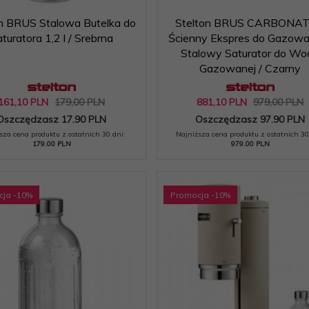
on BRUS Stalowa Butelka do
Stelton BRUS CARBONA
turatora 1,2 l / Srebrna
Ścienny Ekspres do Gazowa
Stalowy Saturator do Wo
Gazowanej / Czarny
161,
10
PLN
179,00 PLN
881,
10
PLN
979,00 PLN
Oszczędzasz 17.90 PLN
Oszczędzasz 97.90 PLN
sza cena produktu z ostatnich 30 dni:
Najniższa cena produktu z ostatnich 30
179.00 PLN
979.00 PLN
cja
-10
%
Promocja
-10
%