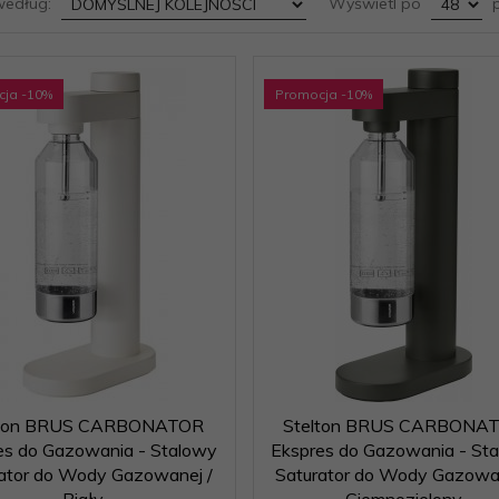
sort
pop
według:
Wyświetl po
p
cja
-10
%
Promocja
-10
%
lton BRUS CARBONATOR
Stelton BRUS CARBONA
es do Gazowania - Stalowy
Ekspres do Gazowania - St
ator do Wody Gazowanej /
Saturator do Wody Gazowan
Biały
Ciemnozielony