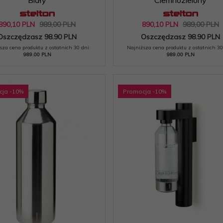
890,
10
PLN
989,00 PLN
890,
10
PLN
989,00 PLN
Oszczędzasz 98.90 PLN
Oszczędzasz 98.90 PLN
sza cena produktu z ostatnich 30 dni:
Najniższa cena produktu z ostatnich 30
989.00 PLN
989.00 PLN
cja
-10
%
Promocja
-10
%