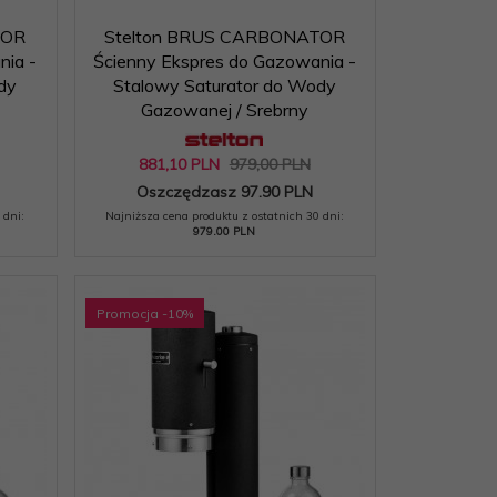
TOR
Stelton BRUS CARBONATOR
nia -
Ścienny Ekspres do Gazowania -
dy
Stalowy Saturator do Wody
Gazowanej / Srebrny
881,
10
PLN
979,00 PLN
Oszczędzasz 97.90 PLN
 dni:
Najniższa cena produktu z ostatnich 30 dni:
979.00 PLN
Promocja
-10
%