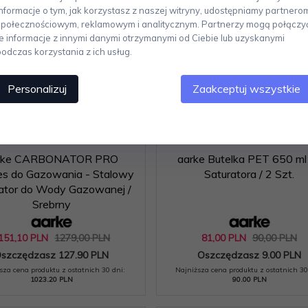
Informacje o tym, jak korzystasz z naszej witryny, udostępniamy partnero
społecznościowym, reklamowym i analitycznym. Partnerzy mogą połączy
te informacje z innymi danymi otrzymanymi od Ciebie lub uzyskanymi
podczas korzystania z ich usług.
Personalizuj
Zaakceptuj wszystkie
rke CARBONATOR PRO
aarke Butelka PET 650 ml
es do Gazowania - Stalowy
Saturatora / 2 Szt.
ator do Wody Gazowanej /
Srebrny
151,
10
PLN
1279,00 PLN
81,
00
PLN
90,00 PLN
szczędzasz 127.90 PLN
Oszczędzasz 9.00 PLN
sza cena produktu z ostatnich 30 dni:
Najniższa cena produktu z ostatnich 30
1023.20 PLN
90.00 PLN