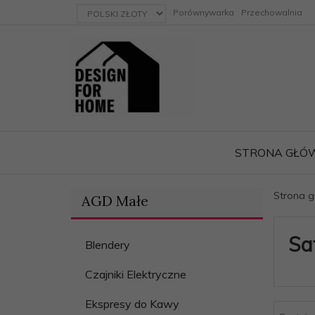
currency_h
Porównywarka
Przechowalnia
STRONA GŁÓ
Strona 
AGD Małe
ację
Sa
Blendery
Czajniki Elektryczne
Ekspresy do Kawy