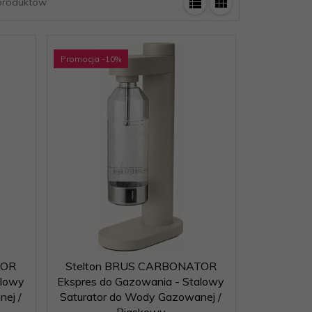
roduktów
Promocja
-10
%
TOR
Stelton BRUS CARBONATOR
alowy
Ekspres do Gazowania - Stalowy
ej /
Saturator do Wody Gazowanej /
Piaskowy