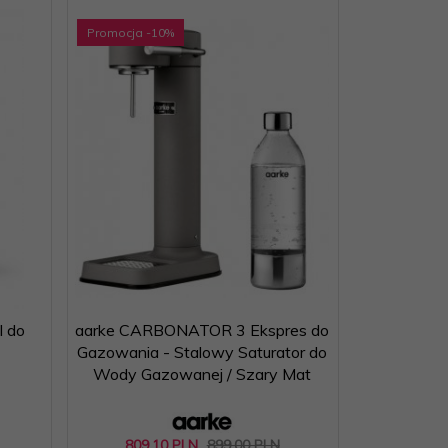
Promocja
-10
%
l do
aarke CARBONATOR 3 Ekspres do
Gazowania - Stalowy Saturator do
Wody Gazowanej / Szary Mat
809,
10
PLN
899,00 PLN